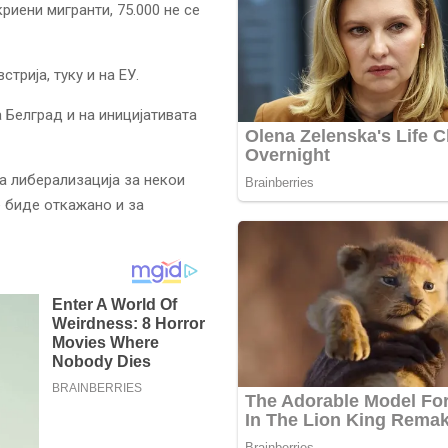
риени мигранти, 75.000 не се
трија, туку и на ЕУ.
 Белград и на иницијативата
а либерализација за некои
е биде откажано и за