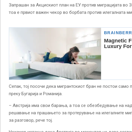
Запрашан за Акцискиот план на ЕУ против миграцијата во З
тоа е првиот важен чекор во борбата против илегалната ми
Сепак, тој посочи дека мигрантскиот бран не постои само п
преку Бугарија и Романија.
– Австрија има свои барања, а тоа се обезбедување на над
решавање на прашањето за протерување на илегалните миг
за разговор, рече тој.
Нехамер истакна дека Австрија во моментов не дава согл