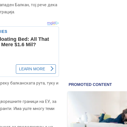
ападен Балкан, тој рече дека
грација.
реку балканската рута, туку и
ворешните граници на ЕУ, за
ранти. Има уште многу теми
асност за продолжување на