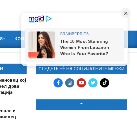
8+
КОНТАКТ
МАРКЕТИНГ
И
СЛЕДЕТЕ НЀ НА СОЦИЈАЛНИТЕ МРЕЖИ
мановец кој
рел дрва
ација
*
епале и
мановец