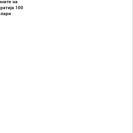
ините на
ратија 100
олари