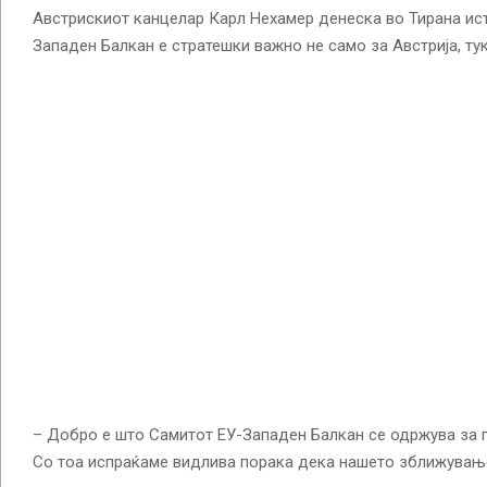
Австрискиот канцелар Карл Нехамер денеска во Тирана ис
Западен Балкан е стратешки важно не само за Австрија, тук
– Добро е што Самитот ЕУ-Западен Балкан се одржува за пр
Со тоа испраќаме видлива порака дека нашето зближување 