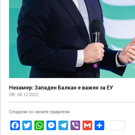
Нехамер: Западен Балкан е важен за ЕУ
ON:
06.12.2022
Сподели со своите пријатели
Facebook
Twitter
WhatsApp
Messenger
Telegram
Viber
Gmail
Share