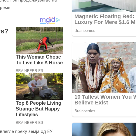
време.
влегле преку земја од ЕУ.