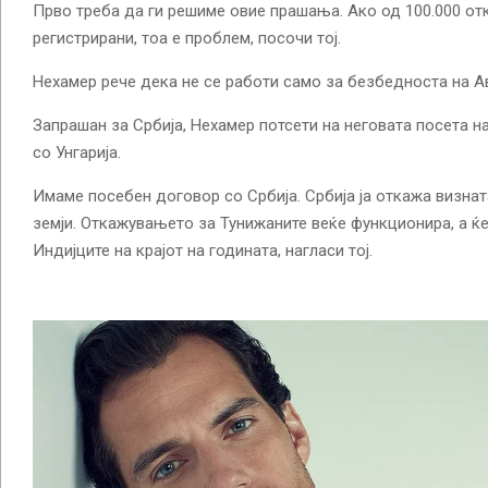
Прво треба да ги решиме овие прашања. Ако од 100.000 отк
регистрирани, тоа е проблем, посочи тој.
Нехамер рече дека не се работи само за безбедноста на Авс
Запрашан за Србија, Нехамер потсети на неговата посета на
со Унгарија.
Имаме посебен договор со Србија. Србија ја откажа визнат
земји. Откажувањето за Тунижаните веќе функционира, а ќ
Индијците на крајот на годината, нагласи тој.