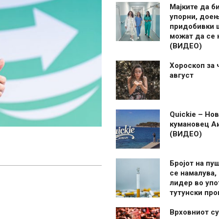
Мајките да б
упорни, дое
придобивки 
можат да се
(ВИДЕО)
Хороскоп за 
август
Quickie – Нов
кумановец А
(ВИДЕО)
Бројот на пу
се намалува, 
лидер во упо
тутунски пр
Врховниот су