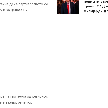
поништи цар
такна дека партнерството со
Трамп: САД в
у и за целата ЕУ.
милијарди д
в пат во земја од регионот.
е важно, рече тој.