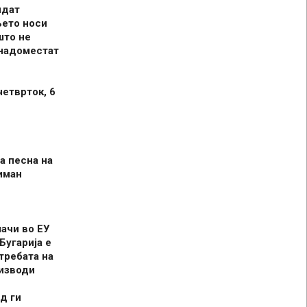
идат
њето носи
што не
 надоместат
четврток, 6
а песна на
иман
шачи во ЕУ
Бугарија е
требата на
оизводи
д ги