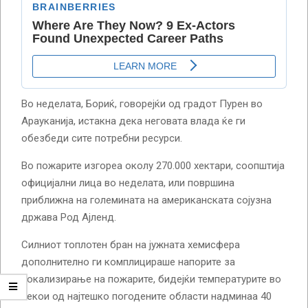
Во неделата, Бориќ, говорејќи од градот Пурен во
Арауканија, истакна дека неговата влада ќе ги
обезбеди сите потребни ресурси.
Во пожарите изгореа околу 270.000 хектари, соопштија
официјални лица во неделата, или површина
приближна на големината на американската сојузна
држава Род Ајленд.
Силниот топлотен бран на јужната хемисфера
дополнително ги комплицираше напорите за
локализирање на пожарите, бидејќи температурите во
некои од најтешко погодените области надминаа 40