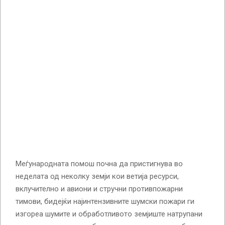
Меѓународната помош почна да пристигнува во
неделата од неколку земји кои ветија ресурси,
вклучително и авиони и стручни противпожарни
тимови, бидејќи најинтензивните шумски пожари ги
изгореа шумите и обработливото земјиште натрупани