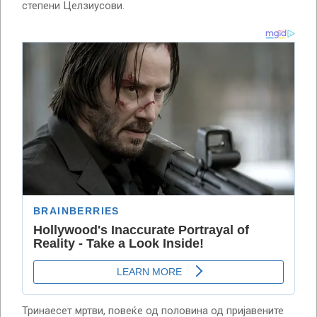
степени Целзиусови.
Тринаесет мртви, повеќе од половина од пријавените