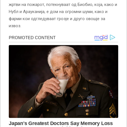
жртви на пожарот, потекнуваат од Биобио, која, како и
Нубл и Арауканија, е дом на огромни шуми, како и
фарми кои одгледуваат грозје и друго овошје за
извоз.