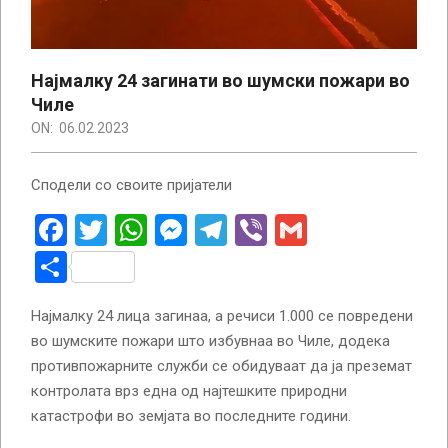
Најмалку 24 загинати во шумски пожари во
Чиле
ON:
06.02.2023
Сподели со своите пријатели
Facebook
Twitter
WhatsApp
Messenger
Telegram
Viber
Gmail
Share
Најмалку 24 лица загинаа, а речиси 1.000 се повредени
во шумските пожари што избувнаа во Чиле, додека
противпожарните служби се обидуваат да ја преземат
контролата врз една од најтешките природни
катастрофи во земјата во последните години.