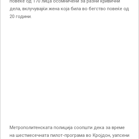
повеќе од 170 лица осомничени за разни кривични
дела, вклучувајќи жена која била во бегство повеќе од
20 години.
Метрополитенската полиција соопшти дека за време
на шестмесечната пилот-програма во Кројдон, уапсени