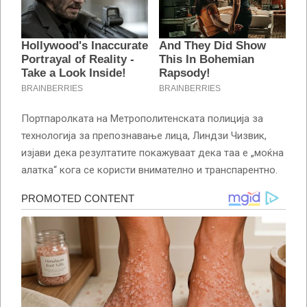
Портпаролката на Метрополитенската полиција за
технологија за препознавање лица, Линдзи Чизвик,
изјави дека резултатите покажуваат дека таа е „моќна
алатка“ кога се користи внимателно и транспарентно.