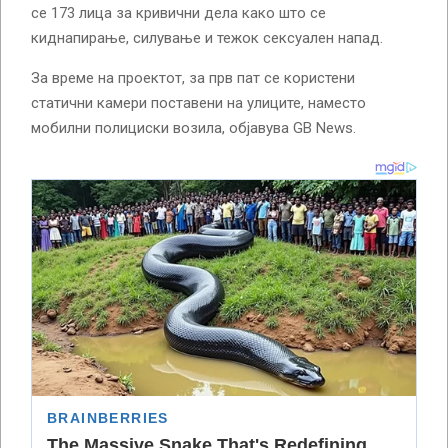
се 173 лица за кривични дела како што се
киднапирање, силување и тежок сексуален напад.
За време на проектот, за прв пат се користени
статични камери поставени на улиците, наместо
мобилни полициски возила, објавува GB News.