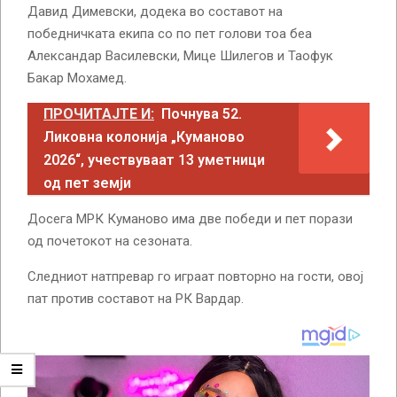
Давид Димевски, додека во составот на
победничката екипа со по пет голови тоа беа
Александар Василевски, Мице Шилегов и Таофук
Бакар Мохамед.
ПРОЧИТАЈТЕ И:
Почнува 52.
Ликовна колонија „Куманово
2026“, учествуваат 13 уметници
од пет земји
Досега МРК Куманово има две победи и пет порази
од почетокот на сезоната.
Следниот натпревар го играат повторно на гости, овој
пат против составот на РК Вардар.