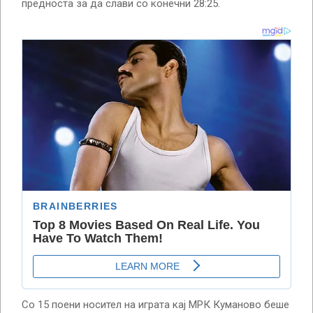
предноста за да слави со конечни 28:25.
Со 15 поени носител на играта кај МРК Куманово беше