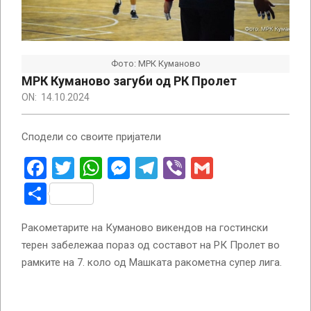
Фото: МРК Куманово
МРК Куманово загуби од РК Пролет
ON:
14.10.2024
Сподели со своите пријатели
Facebook
Twitter
WhatsApp
Messenger
Telegram
Viber
Gmail
Share
Ракометарите на Куманово викендов на гостински
терен забележаа пораз од составот на РК Пролет во
рамките на 7. коло од Машката ракометна супер лига.