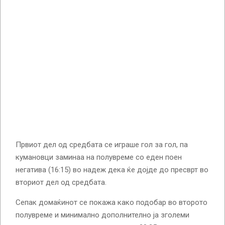
Првиот дел од средбата се играше гол за гол, па
кумановци заминаа на полувреме со еден поен
негатива (16:15) во надеж дека ќе дојде до пресврт во
вториот дел од средбата.
Сепак домаќинот се покажа како подобар во второто
полувреме и минимално дополнително ја зголеми