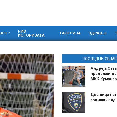
НИЗ
ОРТ
ГАЛЕРИЈА
ЗДРАВЈЕ
1
ИСТОРИЈАТА
ПОСЛЕДНИ ОБЈАВ
Андреја Стев
продолжи до
МКК Куманов
Две лица нат
годишник од