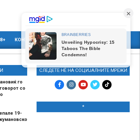
8+
КОНТАКТ
МАРКЕТИНГ
И
СЛЕДЕТЕ НЀ НА СОЦИЈАЛНИТЕ МРЕЖИ
ановиќ го
говорот со
о
*
епале 19-
 кумановско