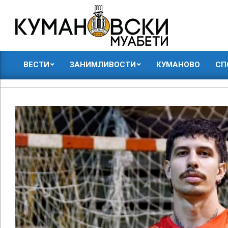
Skip
to
content
КУМАНОВСКИ
ВЕСТИ
ЗАНИМЛИВОСТИ
КУМАНОВО
СП
МУАБЕТИ
Primary
Navigation
Menu