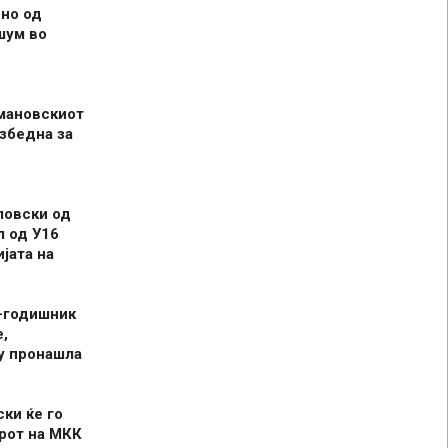
но од
шум во
мановскиот
збедна за
ловски од
л од У16
јата на
-годишник
,
у пронашла
ски ќе го
рот на МКК