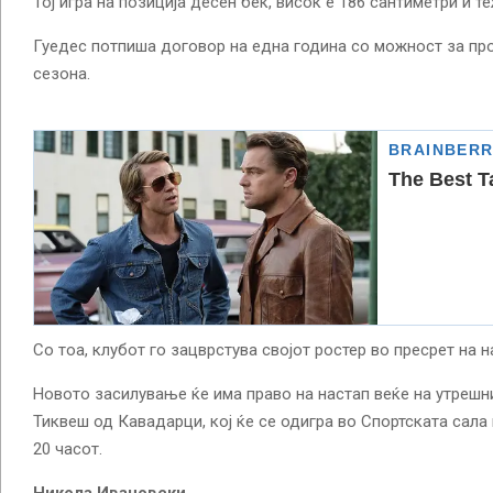
Тој игра на позиција десен бек, висок е 186 сантиметри и т
Гуедес потпиша договор на една година со можност за п
сезона.
Со тоа, клубот го зацврстува својот ростер во пресрет на 
Новото засилување ќе има право на настап веќе на утрешн
Тиквеш од Кавадарци, кој ќе се одигра во Спортската сала
20 часот.
Никола Ивановски