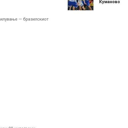
Куманово
силување — бразилскиот