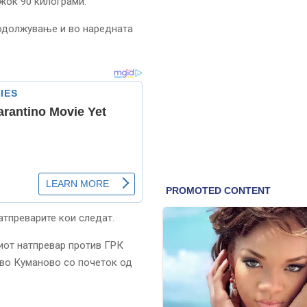
ежок 90 килограми.
родолжување и во наредната
натпреварите кои следат.
иот натпревар против ГРК
 во Куманово со почеток од