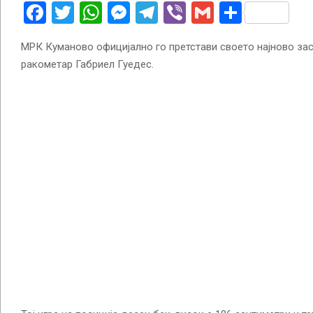
Facebook
Twitter
WhatsApp
Messenger
Telegram
Viber
Gmail
Share
МРК Куманово официјално го претстави своето најново за
ракометар Габриел Гуедес.