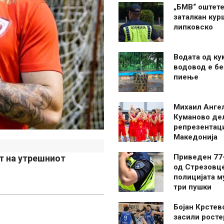
„БМВ“ оштете
заталкан кур
липковско
Водата од ку
водовод е бе
пиење
Михаил Анге
Куманово де
репрезентаци
Македонија
Приведен 77
т на утрешниот
од Стрезовце
полицијата м
три пушки
Бојан Крстев
засили росте