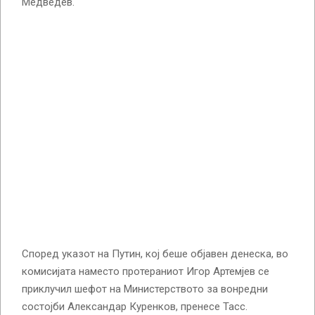
Медведев.
Според указот на Путин, кој беше објавен денеска, во
комисијата наместо протераниот Игор Артемјев се
приклучил шефот на Министерството за вонредни
состојби Александар Куренков, пренесе Тасс.