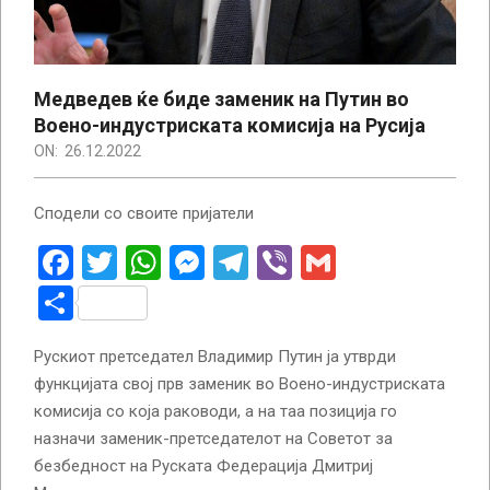
Медведев ќе биде заменик на Путин во
Воено-индустриската комисија на Русија
ON:
26.12.2022
Сподели со своите пријатели
Facebook
Twitter
WhatsApp
Messenger
Telegram
Viber
Gmail
Share
Рускиот претседател Владимир Путин ја утврди
функцијата свој прв заменик во Воено-индустриската
комисија со која раководи, а на таа позиција го
назначи заменик-претседателот на Советот за
безбедност на Руската Федерација Дмитриј