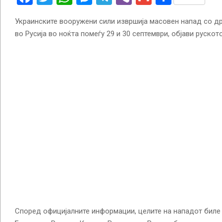
Украинските вооружени сили извршија масовен напад со д
во Русија во ноќта помеѓу 29 и 30 септември, објави руско
Според официјалните информации, целите на нападот биле