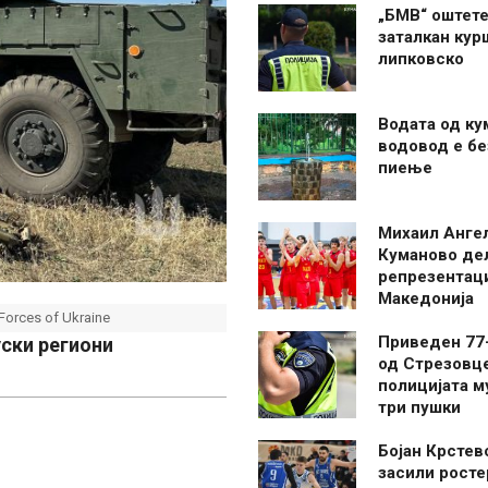
„БМВ“ оштете
заталкан кур
липковско
Водата од ку
водовод е бе
пиење
Михаил Анге
Куманово де
репрезентаци
Македонија
Forces of Ukraine
Приведен 77
уски региони
од Стрезовце
полицијата м
три пушки
Бојан Крстев
засили росте