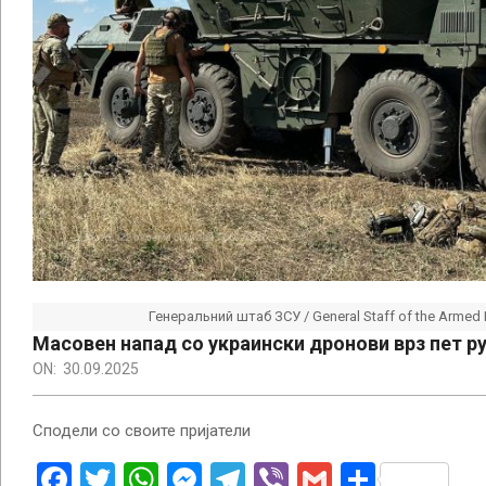
Генеральний штаб ЗСУ / General Staff of the Armed 
Масовен напад со украински дронови врз пет р
ON:
30.09.2025
Сподели со своите пријатели
Facebook
Twitter
WhatsApp
Messenger
Telegram
Viber
Gmail
Share