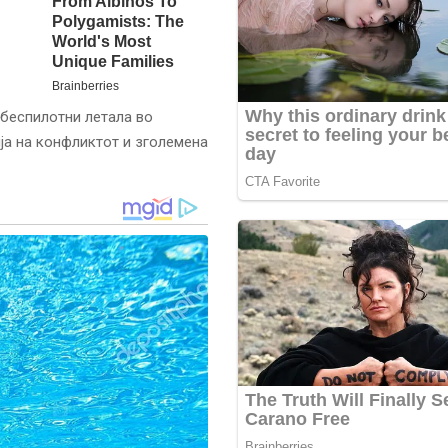
 беспилотни летала во
ја на конфликтот и зголемена