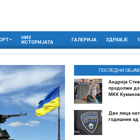
НИЗ
ОРТ
ГАЛЕРИЈА
ЗДРАВЈЕ
1
ИСТОРИЈАТА
ПОСЛЕДНИ ОБЈАВ
Андреја Стев
продолжи до
МКК Куманов
Две лица нат
годишник од