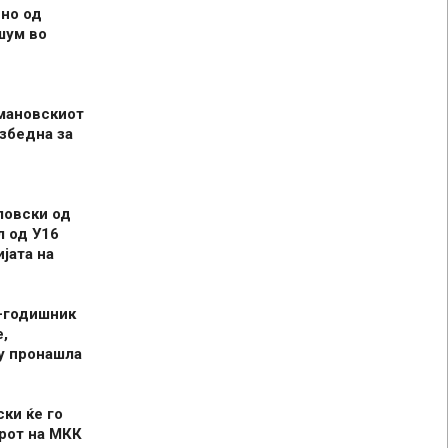
но од
шум во
мановскиот
збедна за
ловски од
л од У16
јата на
-годишник
,
у пронашла
ски ќе го
рот на МКК