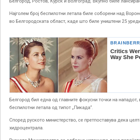
Белгород, Ростов, Курск и Волгоград. Вкупно биле лансира
Најголем број беспилотни летала биле соборени над Вороне
во Белгородската област, каде што биле уништени 25 уреди
Белгород бил една од главните фокусни точки на нападот, 
беспилотни летала од типот „Пикада“.
Според руското министерство, се претпоставува дека целт
хидроцентрала.