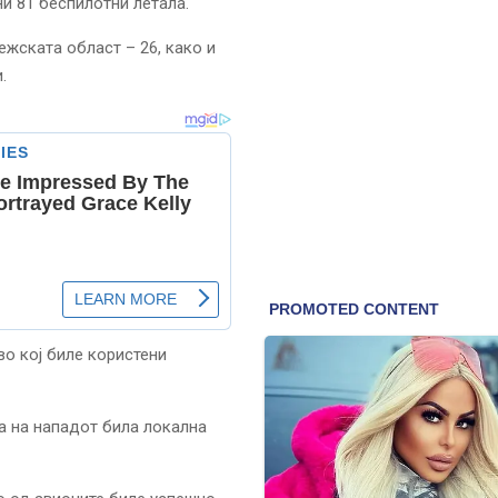
ни 81 беспилотни летала.
жската област – 26, како и
.
во кој биле користени
а на нападот била локална