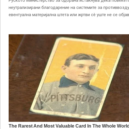
Руското Министерство за одбрана истакнува дека повеќет
неутрализирани благодарение на системите за противвозду
евентуална материјална штета или жртви сè уште не се објав