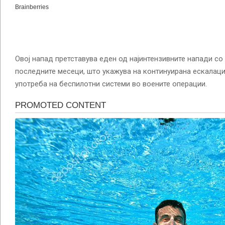
Овој напад претставува еден од најинтензивните напади со
последните месеци, што укажува на континуирана ескалаци
употреба на беспилотни системи во воените операции.