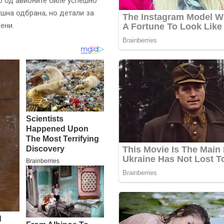
о од авионите биле успешно
шна одбрана, но детали за
ени.