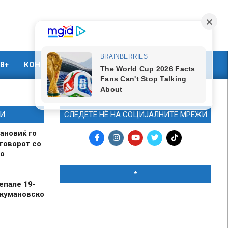
8+
КОНТАКТ
МАРКЕТИНГ
И
СЛЕДЕТЕ НЀ НА СОЦИЈАЛНИТЕ МРЕЖИ
ановиќ го
говорот со
о
*
епале 19-
 кумановско