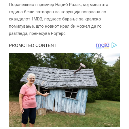
Поранешниот премиер Наџиб Разак, кој минатата
година беше затворен за корупција поврзана со
скандалот 1MDB, поднесе барање за кралско
помилување, што новиот крал би можел да го
разгледа, пренесува Ројтерс.