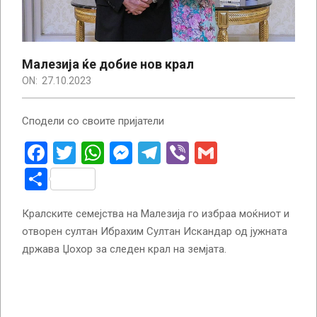
Малезија ќе добие нов крал
ON:
27.10.2023
Сподели со своите пријатели
Facebook
Twitter
WhatsApp
Messenger
Telegram
Viber
Gmail
Share
Кралските семејства на Малезија го избраа моќниот и
отворен султан Ибрахим Султан Искандар од јужната
држава Џохор за следен крал на земјата.