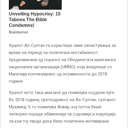
Кралот Ал-Султан ги користеше овие овластувања за
време на период на политичка нестабилност
предизвикана од поразот на Обединетата малезиска
национална организација (UMNO), која владееше со
Малезија континуирано од независноста до 2018
година.
Кралот исто така има моќ да помилува осудени луѓе.
Во 2018 година, претходникот на Ал-Султан, султанот
Мухамед V, го помилува Анвар, кој потоа беше
затворен поради обвиненија за содомија и корупција,
за кои тој тврди дека биле политички мотивирани.