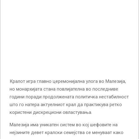
Кралот игра главно церемонијална улога во Малезија,
но монархијата стана повлијателна во последниве
години поради продолжената политичка нестабилност
што го натера актуелниот крал да практикува ретко
користени дискрециони овластувања.
Малезија има уникатен систем во кој шефовите на
нејзините девет кралски семејства се менуваат како