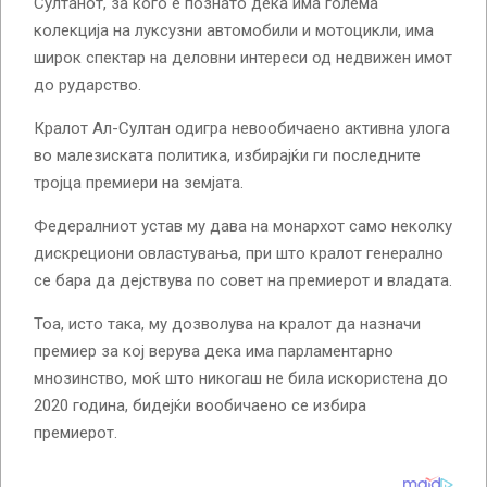
Султанот, за кого е познато дека има голема
колекција на луксузни автомобили и мотоцикли, има
широк спектар на деловни интереси од недвижен имот
до рударство.
Кралот Ал-Султан одигра невообичаено активна улога
во малезиската политика, избирајќи ги последните
тројца премиери на земјата.
Федералниот устав му дава на монархот само неколку
дискрециони овластувања, при што кралот генерално
се бара да дејствува по совет на премиерот и владата.
Тоа, исто така, му дозволува на кралот да назначи
премиер за кој верува дека има парламентарно
мнозинство, моќ што никогаш не била искористена до
2020 година, бидејќи вообичаено се избира
премиерот.