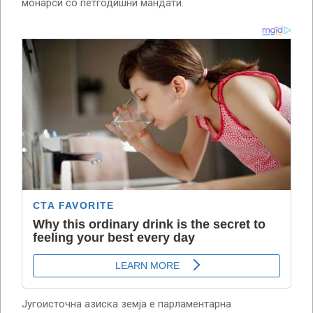
монарси со петгодишни мандати.
Југоисточна азиска земја е парламентарна