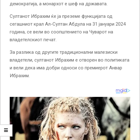
демократија, а монархот е шеф на државата.
Султанот Ибрахим ќе ја преземе функцијата од
сегашниот крал Ал-Султан Абдула на 31 јануари 2024
година, се вели во соопштението на Чуварот на
владетелскиот печат.
За разлика од другите традиционални малезиски
владетели, султанот Ибрахим е отворен во политиката
и вели дека има добри односи со премиерот Анвар
Ибрахим.