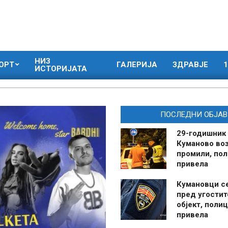
НИЗ
ОРТ
ГАЛЕРИЈА
ЗДРАВЈЕ
1
ИСТОРИЈАТА
ПОСЛЕДНИ ОБЈАВ
29-годишник
Куманово воз
промили, пол
привела
Кумановци с
пред угостит
објект, полиц
привела