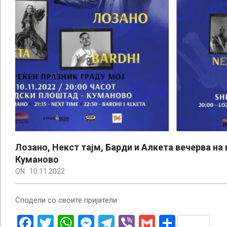
Лозано, Некст тајм, Барди и Алкета вечерва н
Куманово
ON:
10.11.2022
Сподели со своите пријатели
Facebook
Twitter
WhatsApp
Messenger
Telegram
Viber
Gmail
Share