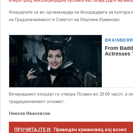
Вчера пред неколкуилјадна публика настапија Дајте музика, 
Концертите се во организација на Фондацијата за култура 
на Градоначалникот и Советот на Општина Куманово.
Вечерашниот концерт го отвора Лозано во 20:00 часот, а ок
традиционалниот огномет.
Никола Ивановски
ПРОЧИТАЈТЕ И:
Приведен кумановец кој возел