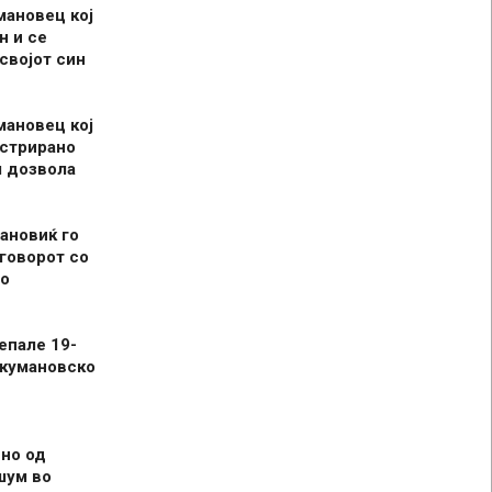
мановец кој
н и се
 својот син
мановец кој
истрирано
л дозвола
ановиќ го
говорот со
о
епале 19-
 кумановско
но од
шум во