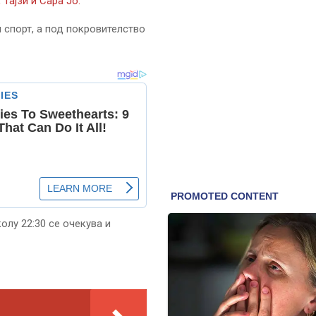
Тајзи и Сара Јо.
и спорт, а под покровителство
олу 22:30 се очекува и