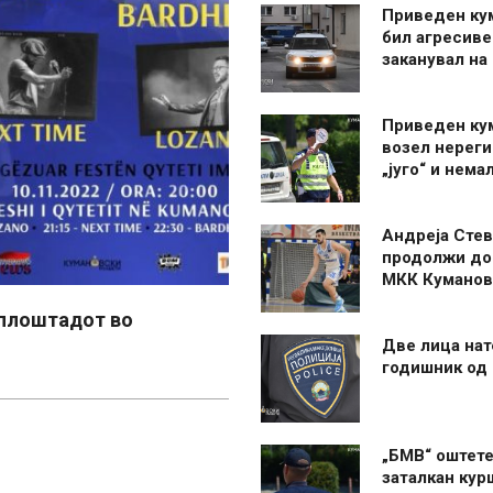
Приведен ку
бил агресиве
заканувал на
Приведен ку
возел нерег
„југо“ и нема
Андреја Стев
продолжи до
МКК Куманов
а плоштадот во
Две лица нат
годишник од
„БМВ“ оштете
заталкан кур