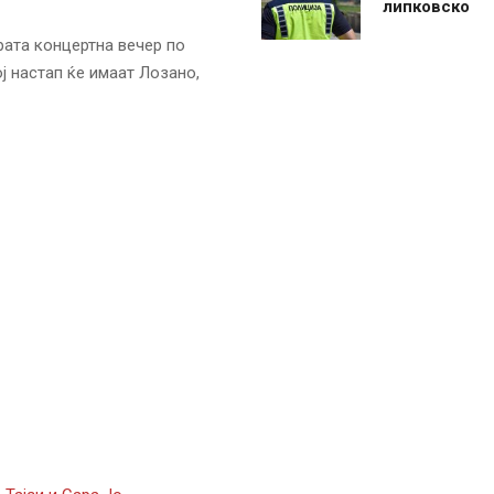
липковско
рата концертна вечер по
ј настап ќе имаат Лозано,