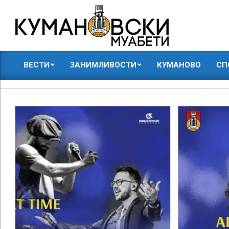
Skip
to
content
КУМАНОВСКИ
ВЕСТИ
ЗАНИМЛИВОСТИ
КУМАНОВО
СП
МУАБЕТИ
Primary
Navigation
Menu