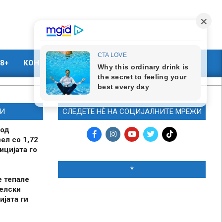
8+
КОНТАКТ
МАРКЕТИНГ
И
СЛЕДЕТЕ НЀ НА СОЦИЈАЛНИТЕ МРЕЖИ
 од
ел со 1,72
ицијата го
*
е тепале
елски
ијата ги