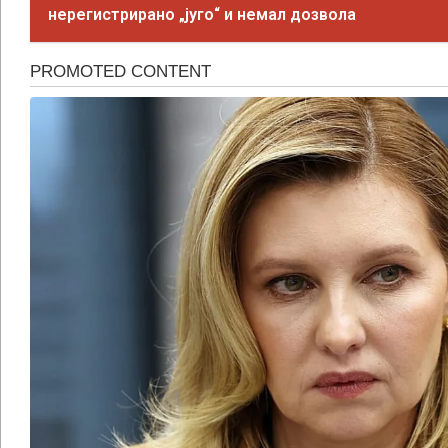
нерегистрирано „југо“ и немал дозвола