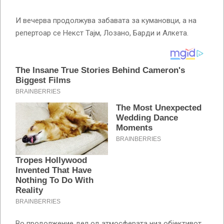
И вечерва продолжува забавата за кумановци, а на
репертоар се Некст Тајм, Лозано, Барди и Алкета.
Во продолжение дел од атмосферата низ објективот