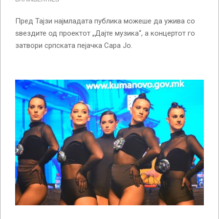
Пред Тајзи најмладата публика можеше да ужива со
ѕвездите од проектот „Дајте музика“, а концертот го
затвори српската пејачка Сара Јо.