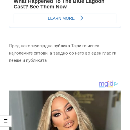
Пред неколкуилјадна публика Тајзи ги испеа
најголемите хитови, а заедно со него во еден глас ги
пееше и публиката.