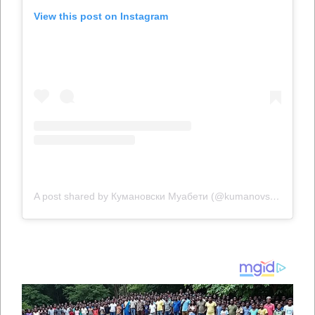
View this post on Instagram
A post shared by Кумановски Муабети (@kumanovskimuabeti.mk)