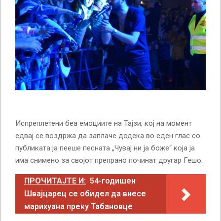
Испреплетени беа емоциите на Тајзи, кој на момент
едвај се воздржа да заплаче додека во еден глас со
публиката ја пееше песната „Чувај ни ја боже“ која ја
има снимено за својот препрано починат другар Гешо.
ПРОЧИТАЈТЕ И:
54-годишен
Швајцарец се обидел да внесе
марихуана преку Табановце