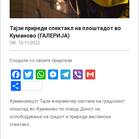
Тајзи приреди спектакл на плоштадот во
Куманово (ГАЛЕРИЈА)
ON:
10.11.2022
Сподели со своите пријатели
Facebook
Twitter
WhatsApp
Messenger
Telegram
Viber
Gmail
Share
Кумановецот Тајзи вчеравечер настапи на градскиот
плоштад во Куманово по повод Денот на
ослободување на градот и приреди вистински
спектакл.