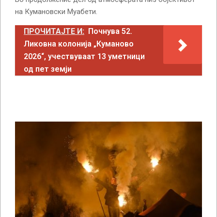
на Кумановски Муабети.
ПРОЧИТАЈТЕ И:
Почнува 52.
Ликовна колонија „Куманово
2026“, учествуваат 13 уметници
од пет земји