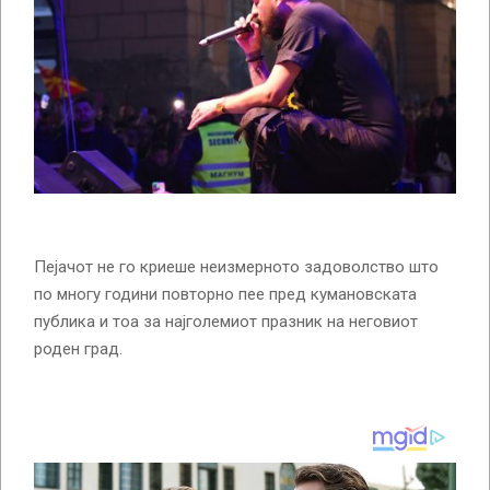
Пејачот не го криеше неизмерното задоволство што
по многу години повторно пее пред кумановската
публика и тоа за најголемиот празник на неговиот
роден град.