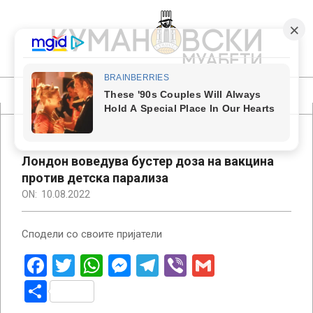
Skip
to
content
КУМАНОВСКИ
МУАБЕТИ
Primary
Navigation
Menu
Лондон воведува бустер доза на вакцина
против детска парализа
ON:
10.08.2022
Сподели со своите пријатели
Facebook
Twitter
WhatsApp
Messenger
Telegram
Viber
Gmail
Share