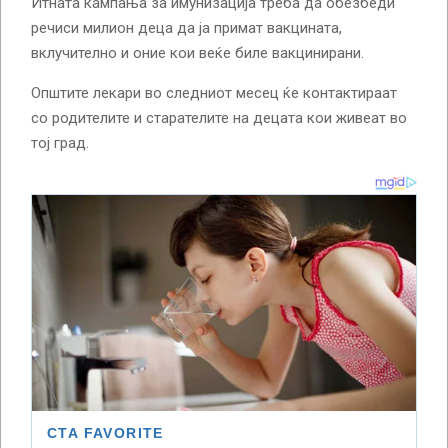
Итната кампања за имунизација треба да обезбеди
речиси милион деца да ја примат вакцината,
вклучително и оние кои веќе биле вакцинирани.
Општите лекари во следниот месец ќе контактираат
со родителите и старателите на децата кои живеат во
тој град.