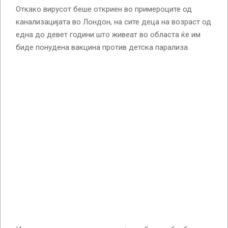
Откако вирусот беше откриен во примероците од
канализацијата во Лондон, на сите деца на возраст од
една до девет години што живеат во областа ќе им
биде понудена вакцина против детска парализа.