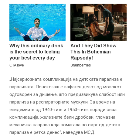
„Најсериозната компликација на детската парализа е
парализата. Понекогаш е зафатен делот од мозокот
одговорен за дишење, што предизвикува слабост или
парализа на респираторните мускули. За време на
епидемиите од 1940-тите и 1950-тите, поради оваа
компликација, железните бели дробови, гломазна
механичка направа која помагала во смрт од детска
парализа е ретка денес“, наведува МСД.