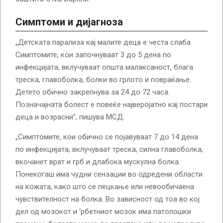
Симптоми и дијагноза
„Детската парализа кај малите деца е честа слаба.
Симптомите, кои започнуваат 3 до 5 дена по
инфекцијата, вклучуваат општа малаксаност, блага
треска, главоболка, болки во грлото и повраќање.
Детето обично закрепнува за 24 до 72 часа.
Позначајната болест е повеќе најверојатно кај постари
деца и возрасни“, пишува МСД.
„Симптомите, кои обично се појавуваат 7 до 14 дена
по инфекцијата, вклучуваат треска, силна главоболка,
вкочанет врат и грб и длабока мускулна болка.
Понекогаш има чудни сензации во одредени области
на кожата, како што се пецкање или невообичаена
чувствителност на болка. Во зависност од тоа во кој
дел од мозокот и ‘рбетниот мозок има патолошки