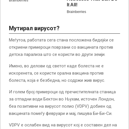
Мутирал вирусот?
Меѓутоа, работата сега стана посложена бидејќи се
откриени примероци поврзани со вакцината против
детска парализа што се користи во други земји.
Имено, во делови од светот каде болеста не е
искоренета, се користи орална вакцина против
болеста, која е безбедна, но содржи жив вирус.
И голем број примероци од пречистителната станица
за отпадни води Бектон во Њухам, источен Лондон,
беа позитивни на вирусот полио (VDPV) добиен од
вакцината помеѓу февруари и мај, пишува Би-Би-Си.
VDPV е ослабен вид на вирусот кој е составен дел на