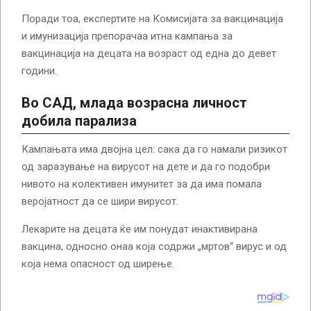
Поради тоа, експертите на Комисијата за вакцинација
и имунизација препорачаа итна кампања за
вакцинација на децата на возраст од една до девет
години.
Во САД, младa возрас
на личност
добила парализа
Кампањата има двојна цел: сака да го намали ризикот
од заразување на вирусот на дете и да го подобри
нивото на колективен имунитет за да има помала
веројатност да се шири вирусот.
Лекарите на децата ќе им понудат инактивирана
вакцина, односно онаа која содржи „мртов“ вирус и од
која нема опасност од ширење.