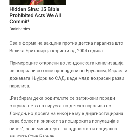
Ова е форма на вакцина против детска парализа што
Велика Британија ја користи од 2004 година.
Примероците откриени во лондонската канализација
се поврзани со оние пронајдени во Ерусалим, Израел и
државата Њујорк во САД, каде млад возрасен разви
парализа.
„Разбирам дека родителите се загрижени поради
откривањето на вирусот на детска парализа во
Лондон, но досега на никој не му е дијагностицирана
оваа болест и ризикот за пошироката популација е
низок“, рече министерот за здравство и социјална
заштита Стив Баркли.