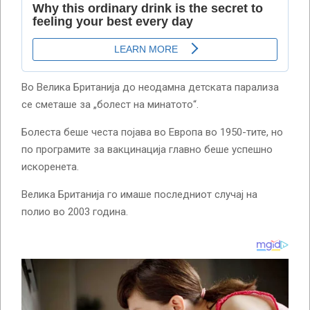
Во Велика Британија до неодамна детската парализа
се сметаше за „болест на минатото“.
Болеста беше честа појава во Европа во 1950-тите, но
по програмите за вакцинација главно беше успешно
искоренета.
Велика Британија го имаше последниот случај на
полио во 2003 година.