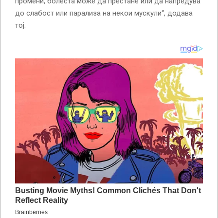
промени, болеста може да престане или да напредува
до слабост или парализа на некои мускули“, додава
тој.