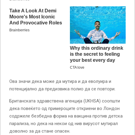
Ова значи дека може да мутира и да еволуира и
потенцијално да предизвика полио да се повтори.
Британската здравствена агенција (UKHSA) соопшти
дека повеќето од примероците откриени во Лондон
содржеле безбедна форма на вакцина против детска
парализа, но дека на некои од нив вирусот мутирал
доволно за да стане опасен.