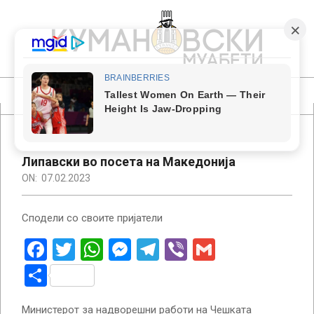
Skip
to
content
КУМАНОВСКИ
МУАБЕТИ
Primary
Navigation
Menu
Липавски во посета на Македонија
ON:
07.02.2023
Сподели со своите пријатели
Facebook
Twitter
WhatsApp
Messenger
Telegram
Viber
Gmail
Share
​Министерот за надворешни работи на Чешката