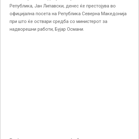
Република, Јан Липавски, денес ќе престојува во
официјална посета на Република Северна Македонија
при што ќе оствари средба со министерот за
надворешни работи, Бујар Османи.