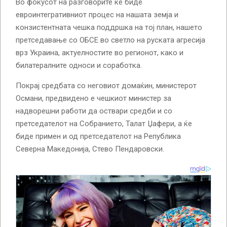
Во фокусот на разговорите ќе биде
евроинтегративниот процес на нашата земја и
конзистентната чешка поддршка на тој план, нашето
претседавање со ОБСЕ во светло на руската агресија
врз Украина, актуелностите во регионот, како и
билатералните односи и соработка.
Покрај средбата со неговиот домаќин, министерот
Османи, предвидено е чешкиот министер за
надворешни работи да оствари средби и со
претседателот на Собранието, Талат Џафери, а ќе
биде примен и од претседателот на Република
Северна Македонија, Стево Пендаровски.