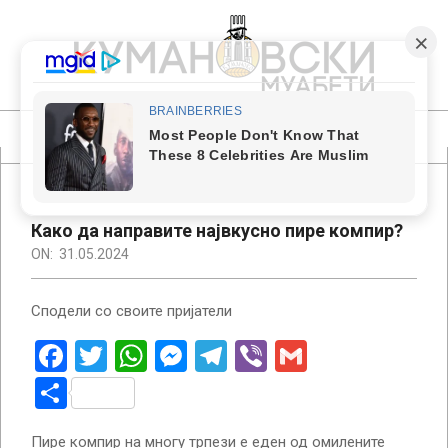
Skip
to
content
КУМАНОВСКИ
МУАБЕТИ
Primary
Navigation
Menu
Како да направите највкусно пире компир?
ON:
31.05.2024
Сподели со своите пријатели
Facebook
Twitter
WhatsApp
Messenger
Telegram
Viber
Gmail
Share
Пире компир на многу трпези е еден од омилените