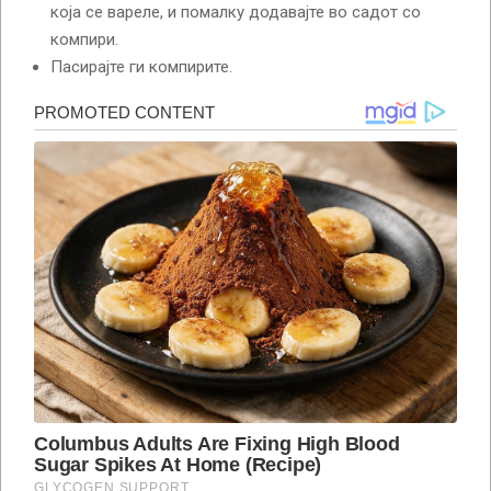
која се вареле, и помалку додавајте во садот со
компири.
Пасирајте ги компирите.