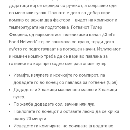
додатоци кој се сервира со ручекот, а совршено оди
со месо или гулаш. Познато е дека за добар пире
компир се важни два фактори – видот на компирот и
температурата на подготовка. Готвачот Тилер
Флоренс, од најпознатиот телевизиски канал „Chef’s
Food Network“ кој се занимава со храна, тврди дека
луѓето го подготвуваат на погрешен начин. Излупениот
и измиен компир треба да се вари во павлака за
готвење во која претходно сме растопиле путер.
Измијте, излупете и исечкајте го компирот, па
додадете го во лонец со павлака за готвење (0,5л).
Додадете и 3 лажици маслиново масло и 3 лажици
путер.
По желба додадете сол, зачини или лук.
Поклопете го лонецот и оставете лесно да се крчка
околу 20 минути.
Исцедете ги компирите, но сочувајте ја водата во