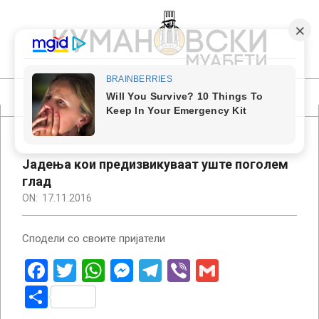
Skip
to
content
КУМАНОВСКИ
МУАБЕТИ
Primary
Navigation
Menu
Јадења кои предизвикуваат уште поголем
глад
ON:
17.11.2016
Сподели со своите пријатели
Facebook
Twitter
WhatsApp
Messenger
Telegram
Viber
Gmail
Share