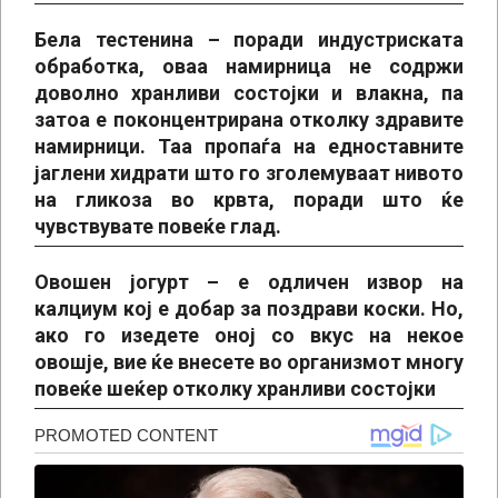
Бела тестенина –
поради индустриската
обработка, оваа намирница не содржи
доволно хранливи состојки и влакна, па
затоа е поконцентрирана отколку здравите
намирници. Таа пропаѓа на едноставните
јаглени хидрати што го зголемуваат нивото
на гликоза во крвта, поради што ќе
чувствувате повеќе глад.
Овошен јогурт
– е одличен извор на
калциум кој е добар за поздрави коски. Но,
ако го изедете оној со вкус на некое
овошје, вие ќе внесете во организмот многу
повеќе шеќер отколку хранливи состојки