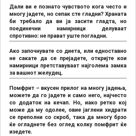
Дали ви е познато чувството кога често и
многу јадете, но сепак сте гладни? Храната
би требало да ви ја засити гладта, но
поединечни намирници делуваат
спротивно
:
не прават уште погладни.
Ако започнувате со диета, или едноставно
не сакате да се прејадете, откријте кои
намирници претставуваат најголема замка
за вашиот желудец.
Помфрит
– вкусен прилог на многу јадења,
можете да го јадете и само него, најчесто
со додаток на кечап. Но, иако ретко кој
може да му одолее, овие јаглени хидрати
се преполни со скроб, така да многу брзо
ќе огладнете без оглед колку помфрит ќе
изедете.