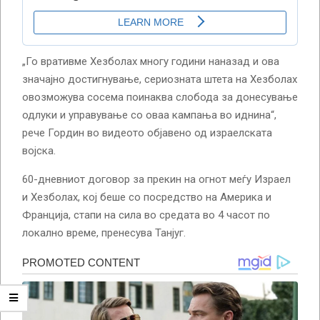
„Го вративме Хезболах многу години наназад и ова
значајно достигнување, сериозната штета на Хезболах
овозможува сосема поинаква слобода за донесување
одлуки и управување со оваа кампања во иднина“,
рече Гордин во видеото објавено од израелската
војска.
60-дневниот договор за прекин на огнот меѓу Израел
и Хезболах, кој беше со посредство на Америка и
Франција, стапи на сила во средата во 4 часот по
локално време, пренесува Танјуг.