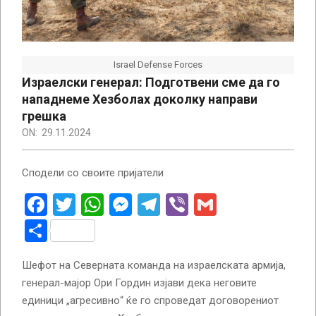
Israel Defense Forces
Израелски генерал: Подготвени сме да го
нападнеме Хезболах доколку направи
грешка
ON:
29.11.2024
Сподели со своите пријатели
Facebook
Twitter
WhatsApp
Messenger
Telegram
Viber
Gmail
Share
Шефот на Северната команда на израелската армија,
генерал-мајор Ори Гордин изјави дека неговите
единици „агресивно“ ќе го спроведат договорениот