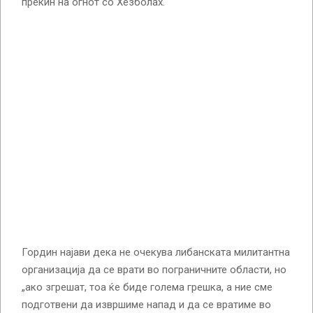
прекин на огнот со Хезболах.
Гордин најави дека не очекува либанската милитантна
организација да се врати во пограничните области, но
„ако згрешат, тоа ќе биде голема грешка, а ние сме
подготвени да извршиме напад и да се вратиме во