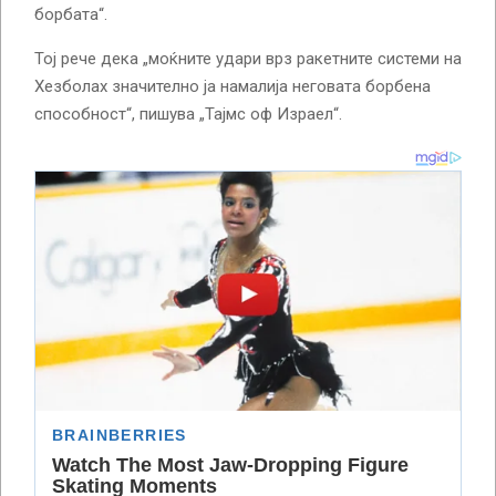
борбата“.
Тој рече дека „моќните удари врз ракетните системи на
Хезболах значително ја намалија неговата борбена
способност“, пишува „Тајмс оф Израел“.