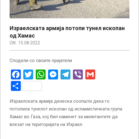
Израелската армија потопи тунел ископан
од Хамас
ON:
15.08.2022
Сподели со своите пријатели
Facebook
Twitter
WhatsApp
Messenger
Telegram
Viber
Gmail
Share
Израелската армија денеска соопшти дека го
потопила тунелот ископан од исламистичката група
Хамас во Газа, кој бил наменет за милитантите да
влезат на територијата на Израел.