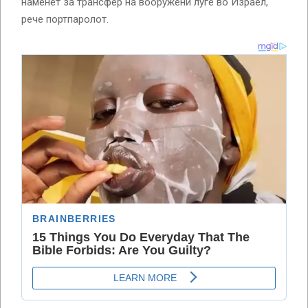
наменет за трансфер на вооружени луѓе во Израел,
рече портпаролот.