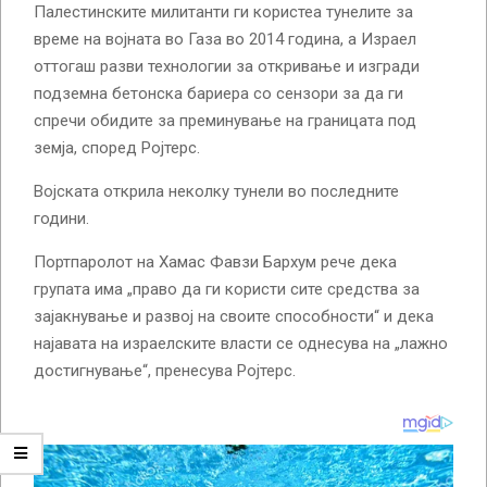
Палестинските милитанти ги користеа тунелите за
време на војната во Газа во 2014 година, а Израел
оттогаш разви технологии за откривање и изгради
подземна бетонска бариера со сензори за да ги
спречи обидите за преминување на границата под
земја, според Ројтерс.
Војската открила неколку тунели во последните
години.
Портпаролот на Хамас Фавзи Бархум рече дека
групата има „право да ги користи сите средства за
зајакнување и развој на своите способности“ и дека
најавата на израелските власти се однесува на „лажно
достигнување“, пренесува Ројтерс.