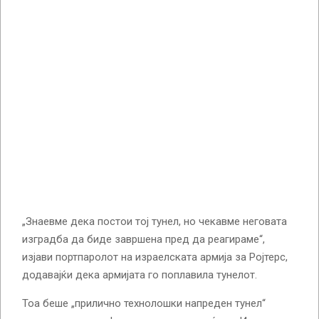
„Знаевме дека постои тој тунел, но чекавме неговата
изградба да биде завршена пред да реагираме“,
изјави портпаролот на израелската армија за Ројтерс,
додавајќи дека армијата го поплавила тунелот.
Тоа беше „прилично технолошки напреден тунел“