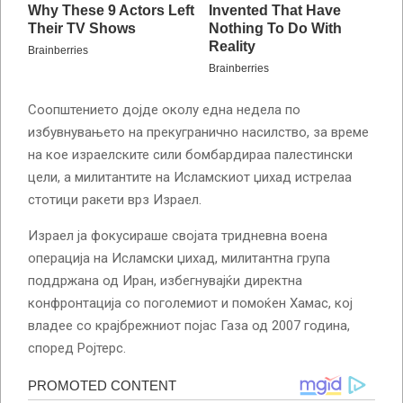
Соопштението дојде околу една недела по
избувнувањето на прекугранично насилство, за време
на кое израелските сили бомбардираа палестински
цели, а милитантите на Исламскиот џихад истрелаа
стотици ракети врз Израел.
Израел ја фокусираше својата тридневна воена
операција на Исламски џихад, милитантна група
поддржана од Иран, избегнувајќи директна
конфронтација со поголемиот и помоќен Хамас, кој
владее со крајбрежниот појас Газа од 2007 година,
според Ројтерс.