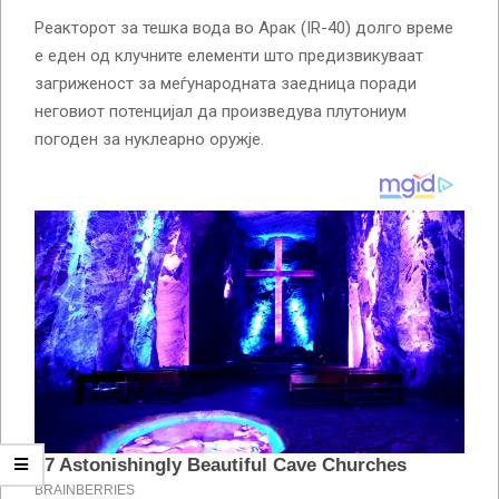
Реакторот за тешка вода во Арак (IR-40) долго време
е еден од клучните елементи што предизвикуваат
загриженост за меѓународната заедница поради
неговиот потенцијал да произведува плутониум
погоден за нуклеарно оружје.