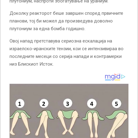
плутониум, наспроти збогатување на ураниум.
Доколку реакторот беше завршен според првичните
планови, тој би можел да произведува доволно
плутониум за една бомба годишно.
Овој напад претставува сериозна ескалација на
израелско-иранските тензии, кои се интензивираа во
последните месеци со серија напади и контрамерки
низ Блискиот Исток.