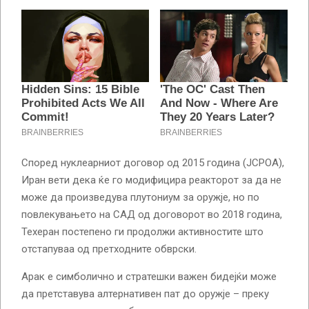
Според нуклеарниот договор од 2015 година (JCPOA),
Иран вети дека ќе го модифицира реакторот за да не
може да произведува плутониум за оружје, но по
повлекувањето на САД од договорот во 2018 година,
Техеран постепено ги продолжи активностите што
отстапуваа од претходните обврски.
Арак е симболично и стратешки важен бидејќи може
да претставува алтернативен пат до оружје – преку