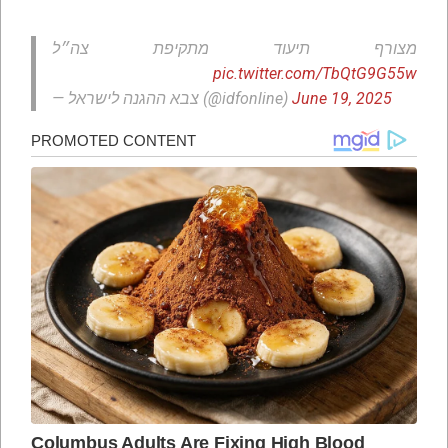
מצורף תיעוד מתקיפת צה״ל
pic.twitter.com/TbQtG9G55w
— צבא ההגנה לישראל (@idfonline)
June 19, 2025