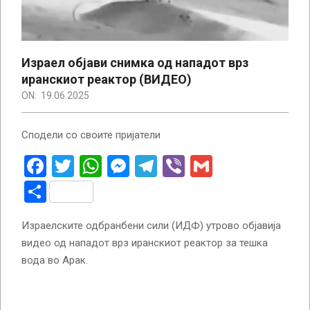
Израел објави снимка од нападот врз
иранскиот реактор (ВИДЕО)
ON:
19.06.2025
Сподели со своите пријатели
Facebook
Twitter
WhatsApp
Messenger
Telegram
Viber
Gmail
Share
Израелските одбранбени сили (ИДФ) утрово објавија
видео од нападот врз иранскиот реактор за тешка
вода во Арак.