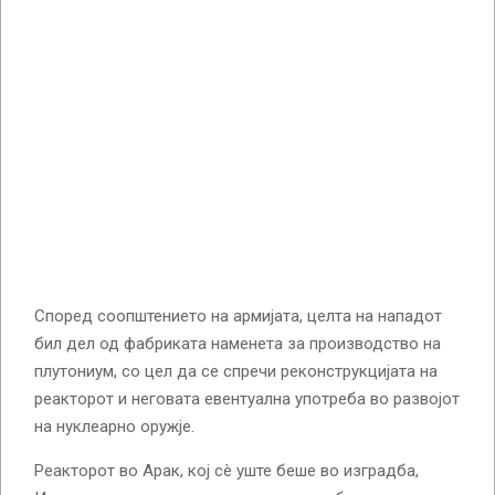
Според соопштението на армијата, целта на нападот
бил дел од фабриката наменета за производство на
плутониум, со цел да се спречи реконструкцијата на
реакторот и неговата евентуална употреба во развојот
на нуклеарно оружје.
Реакторот во Арак, кој сè уште беше во изградба,