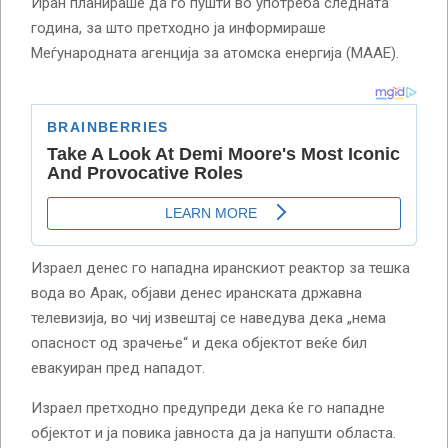
Иран планираше да го пушти во употреба следната
година, за што претходно ја информираше
Меѓународната агенција за атомска енергија (МААЕ).
Израел денес го нападна иранскиот реактор за тешка
вода во Арак, објави денес иранската државна
телевизија, во чиј извештај се наведува дека „нема
опасност од зрачење“ и дека објектот веќе бил
евакуиран пред нападот.
Израел претходно предупреди дека ќе го нападне
објектот и ја повика јавноста да ја напушти областа.