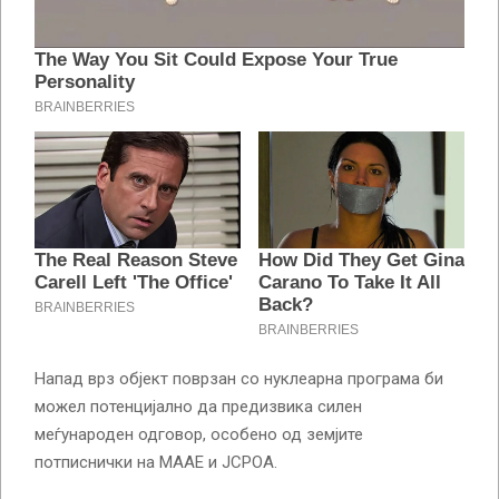
Напад врз објект поврзан со нуклеарна програма би
можел потенцијално да предизвика силен
меѓународен одговор, особено од земјите
потписнички на МААЕ и JCPOA.