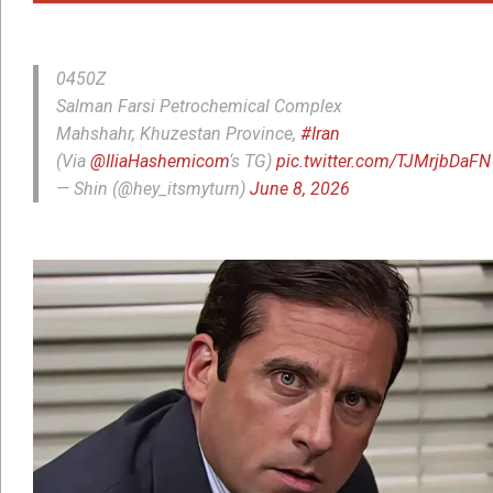
0450Z
Salman Farsi Petrochemical Complex
Mahshahr, Khuzestan Province,
#Iran
(Via
@IliaHashemicom
‘s TG)
pic.twitter.com/TJMrjbDaFN
— Shin (@hey_itsmyturn)
June 8, 2026