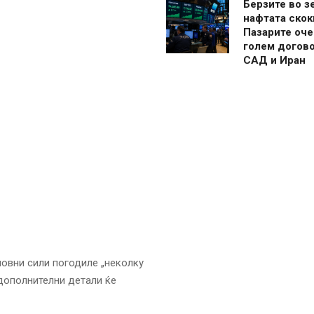
Берзите во з
нафтата скок
Пазарите оче
голем догово
САД и Иран
овни сили погодиле „неколку
дополнителни детали ќе