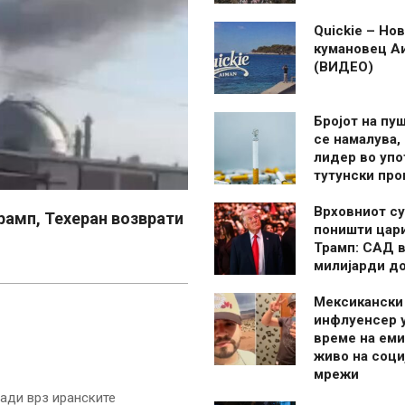
Quickie – Нов
кумановец А
(ВИДЕО)
Бројот на пу
се намалува, 
лидер во упо
тутунски пр
Врховниот су
рамп, Техеран возврати
поништи цар
Трамп: САД в
милијарди д
Мексикански
инфлуенсер 
време на ем
живо на соци
мрежи
ади врз иранските