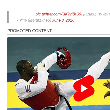
pic.twitter.com/QK9vjBtG9I
הפגיעה בשומרון
— ערוץ 7 (@arutz7heb)
June 8, 2026