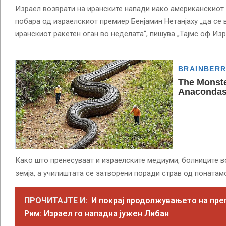
Израел возврати на иранските напади иако американскиот
побара од израелскиот премиер Бенјамин Нетанјаху „да се
иранскиот ракетен оган во неделата“, пишува „Тајмс оф Изр
Како што пренесуваат и израелските медиуми, болниците в
земја, а училиштата се затворени поради страв од понатам
ПРОЧИТАЈТЕ И:
И покрај продолжувањето на пре
Рим: Израел го нападна јужен Либан