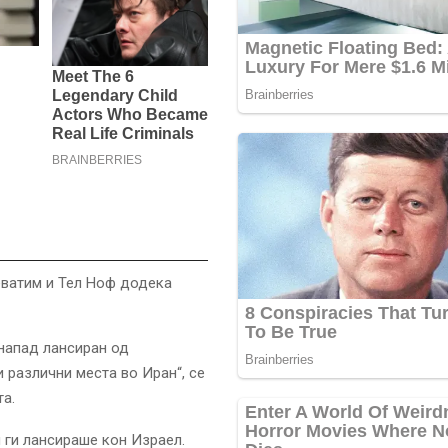
еватим и Тел Ноф додека
напад лансиран од
 различни места во Иран“, се
та.
 ги лансираше кон Израел.