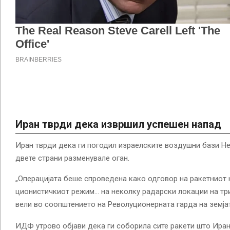
Иран тврди дека извршил успешен напад
Иран тврди дека ги погодил израелските воздушни бази Н
двете страни разменувале оган.
„Операцијата беше спроведена како одговор на ракетниот 
ционистичкиот режим… на неколку радарски локации на три
вели во соопштението на Револуционерната гарда на земја
ИДФ утрово објави дека ги соборила сите ракети што Иран