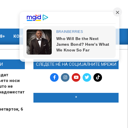
8+
КОНТАКТ
МАРКЕТИНГ
И
СЛЕДЕТЕ НЀ НА СОЦИЈАЛНИТЕ МРЕЖИ
идат
њето носи
што не
 надоместат
*
четврток, 6