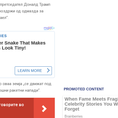
 претседател Доналд Трамп
 воздржи од одмазда за
аел“.
о оваа земја „се движат под
ошни ракетни напади“.
говорите во