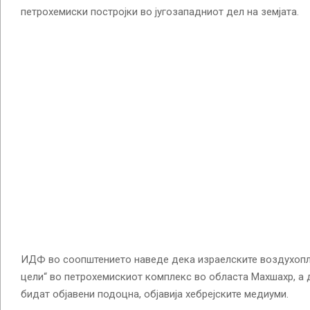
петрохемиски постројки во југозападниот дел на земјата.
ИДФ во соопштението наведе дека израелските воздухопл
цели“ во петрохемискиот комплекс во областа Махшахр, а 
бидат објавени подоцна, објавија хебрејските медиуми.