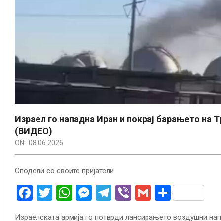
Израел го нападна Иран и покрај барањето на Т
(ВИДЕО)
ON:
08.06.2026
Сподели со своите пријатели
Facebook
Twitter
WhatsApp
Messenger
Telegram
Viber
Gmail
Share
Израелската армија го потврди лансирањето воздушни нап