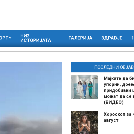
НИЗ
ОРТ
ГАЛЕРИЈА
ЗДРАВЈЕ
1
ИСТОРИЈАТА
ПОСЛЕДНИ ОБЈАВ
Мајките да б
упорни, дое
придобивки 
можат да се
(ВИДЕО)
Хороскоп за 
август