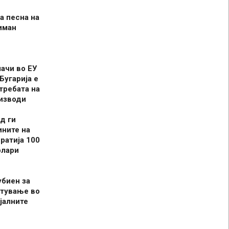
а песна на
иман
шачи во ЕУ
Бугарија е
требата на
оизводи
д ги
ините на
ратија 100
олари
убиен за
итување во
јалните