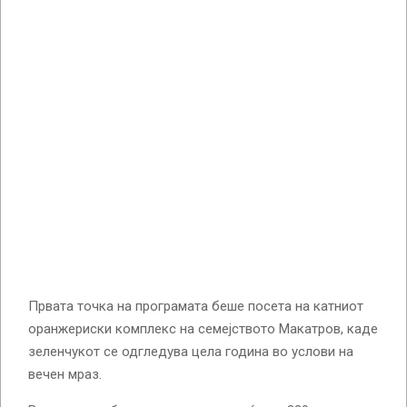
Првата точка на програмата беше посета на катниот
оранжериски комплекс на семејството Макатров, каде
зеленчукот се одгледува цела година во услови на
вечен мраз.