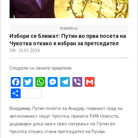
kremlin.ru
Избори се ближат: Путин во прва посета на
Чукотка откако е избран за претседател
ON:
10.01.2024
Сподели со своите пријатели
Facebook
Twitter
WhatsApp
Messenger
Telegram
Viber
Gmail
Share
Владимир Путин полета за Анадир, главниот град на
автономниот округ Чукотка, пренесе РИА Новости,
додавајќи дека ова е прво патување на Путин во
Чукотка откако стана претседател на Русија.