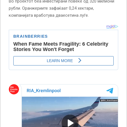
Во проектот беа инвестирани повеќе од 320 милиони
рубли. Оранжериите зафаќаат 0,24 хектари,
компанијата вработува дваесетина луѓе.