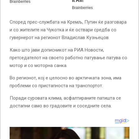
Според прес-службата на Кремљ, Путин ќе разговара
и со жителите на Чукотка и ќе оствари средба со
гувернерот на регионот Владислав Кузњецов.
Како што јави дописникот на РИА Новости,
претседателот на своето работно патување патува со
мотор и со моторна санка.
Во регионот, кој е целосно во арктичката зона, има
проблеми со пристапноста на транспортот.
Поради суровата клима, асфалтираните патишта се
достапни само во градовите и соседните села.