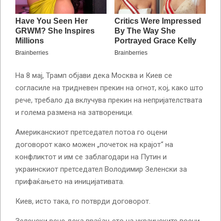
На 8 мај, Трамп објави дека Москва и Киев се
согласиле на тридневен прекин на огнот, кој, како што
рече, требало да вклучува прекин на непријателствата
и голема размена на затвореници.
Американскиот претседател потоа го оцени
договорот како можен „почеток на крајот“ на
конфликтот и им се заблагодари на Путин и
украинскиот претседател Володимир Зеленски за
прифаќањето на иницијативата.
Киев, исто така, го потврди договорот.
Зеленски рече дека враќањето на украинските воени