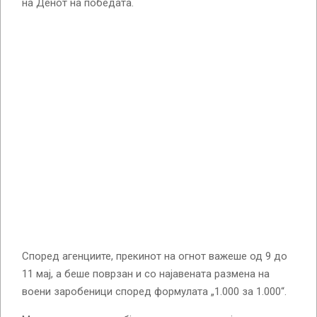
на Денот на победата.
Според агенциите, прекинот на огнот важеше од 9 до
11 мај, а беше поврзан и со најавената размена на
воени заробеници според формулата „1.000 за 1.000“.