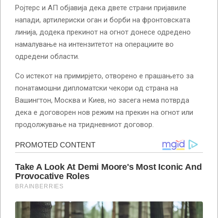
Ројтерс и АП објавија дека двете страни пријавиле
напади, артилериски оган и борби на фронтовската
линија, додека прекинот на огнот донесе одредено
намалување на интензитетот на операциите во
одредени области.
Со истекот на примирјето, отворено е прашањето за
понатамошни дипломатски чекори од страна на
Вашингтон, Москва и Киев, но засега нема потврда
дека е договорен нов режим на прекин на огнот или
продолжување на тридневниот договор.