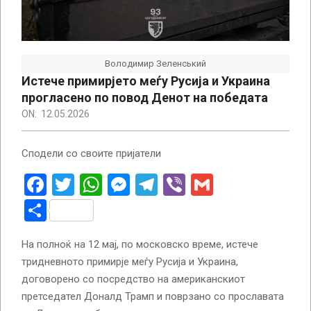
Володимир Зеленський
Истече примирјето меѓу Русија и Украина
прогласено по повод Денот на победата
ON:
12.05.2026
Сподели со своите пријатели
Facebook
Twitter
WhatsApp
Messenger
Telegram
Viber
Gmail
Share
На полноќ на 12 мај, по московско време, истече
тридневното примирје меѓу Русија и Украина,
договорено со посредство на американскиот
претседател Доналд Трамп и поврзано со прославата