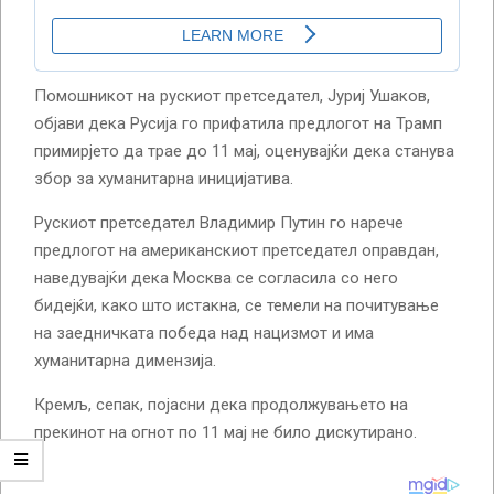
Помошникот на рускиот претседател, Јуриј Ушаков,
објави дека Русија го прифатила предлогот на Трамп
примирјето да трае до 11 мај, оценувајќи дека станува
збор за хуманитарна иницијатива.
Рускиот претседател Владимир Путин го нарече
предлогот на американскиот претседател оправдан,
наведувајќи дека Москва се согласила со него
бидејќи, како што истакна, се темели на почитување
на заедничката победа над нацизмот и има
хуманитарна димензија.
Кремљ, сепак, појасни дека продолжувањето на
прекинот на огнот по 11 мај не било дискутирано.