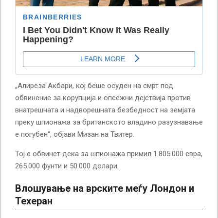
„Алиреза Акбари, кој беше осуден на смрт под
обвинение за корупција и опсежни дејствија против
внатрешната и надворешната безбедност на земјата
преку шпионажа за британското владино разузнавање
е погубен“, објави Мизан на Твитер.
Тој е обвинет дека за шпионажа примил 1.805.000 евра,
265.000 фунти и 50.000 долари.
Влошување на врските меѓу Лондон и
Техеран