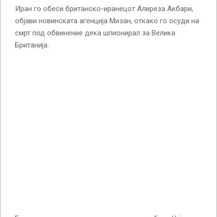
Иран го обеси британско-иранецот Алиреза Акбари,
објави новинската агенција Мизан, откако го осуди на
смрт под обвинение дека шпионирал за Велика
Британија.