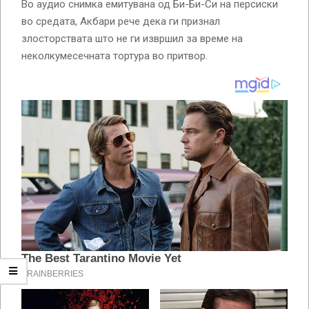
Во аудио снимка емитувана од Би-Би-Си на персиски
во средата, Акбари рече дека ги признал
злосторствата што не ги извршил за време на
неколкумесечната тортура во притвор.