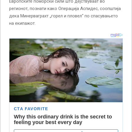
Европските поморски сили што дејствуваат во
регионот, познати како Операција Аспидес, соопштија
дека Минерваграхт „горел и пловел“ по спасувањето
на екипажот.