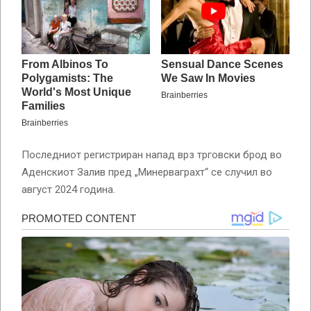
Последниот регистриран напад врз трговски брод во
Аденскиот Залив пред „Минерваграхт“ се случил во
август 2024 година.