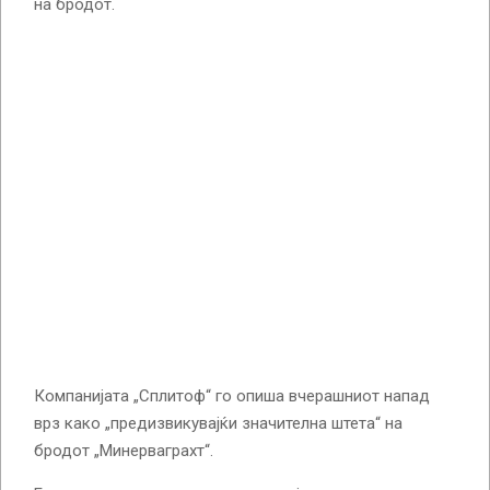
на бродот.
Компанијата „Сплитоф“ го опиша вчерашниот напад
врз како „предизвикувајќи значителна штета“ на
бродот „Минерваграхт“.