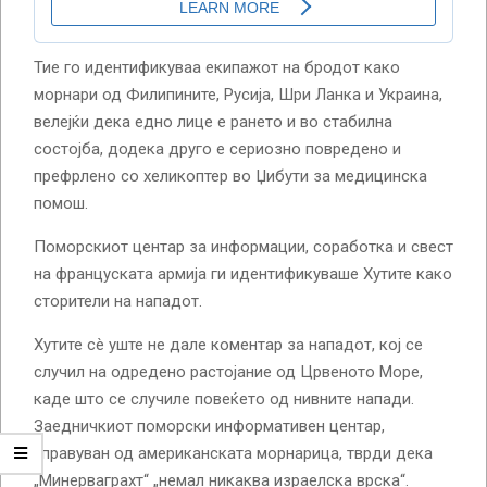
Тие го идентификуваа екипажот на бродот како
морнари од Филипините, Русија, Шри Ланка и Украина,
велејќи дека едно лице е рането и во стабилна
состојба, додека друго е сериозно повредено и
префрлено со хеликоптер во Џибути за медицинска
помош.
Поморскиот центар за информации, соработка и свест
на француската армија ги идентификуваше Хутите како
сторители на нападот.
Хутите сè уште не дале коментар за нападот, кој се
случил на одредено растојание од Црвеното Море,
каде што се случиле повеќето од нивните напади.
Заедничкиот поморски информативен центар,
управуван од американската морнарица, тврди дека
„Минерваграхт“ „немал никаква израелска врска“.