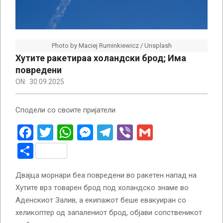
Photo by Maciej Ruminkiewicz / Unsplash
Хутите ракетираa холандски брод; Има
повредени
ON:
30.09.2025
Сподели со своите пријатели
Facebook
Twitter
WhatsApp
Messenger
Telegram
Viber
Gmail
Share
Двајца морнари беа повредени во ракетен напад на
Хутите врз товарен брод под холандско знаме во
Аденскиот Залив, а екипажот беше евакуиран со
хеликоптер од запалениот брод, објави сопственикот