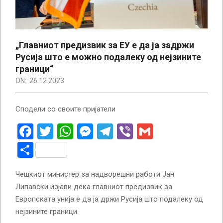
„Главниот предизвик за ЕУ е да ја задржи
Русија што е можно подалеку од нејзините
граници“
ON:
26.12.2023
Сподели со своите пријатели
Facebook
Twitter
WhatsApp
Messenger
Telegram
Viber
Gmail
Share
Чешкиот министер за надворешни работи Јан
Липавски изјави дека главниот предизвик за
Европската унија е да ја држи Русија што подалеку од
нејзините граници.