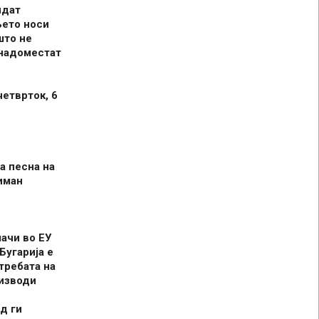
идат
њето носи
што не
 надоместат
четврток, 6
а песна на
иман
шачи во ЕУ
Бугарија е
требата на
оизводи
д ги