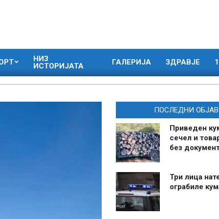
НИЗ
ОРТ
ГАЛЕРИЈА
ЗДРАВЈЕ
1
ИСТОРИЈАТА
ПОСЛЕДНИ ОБЈАВ
Приведен ку
сечел и това
без документ
Три лица нат
ограбиле ку