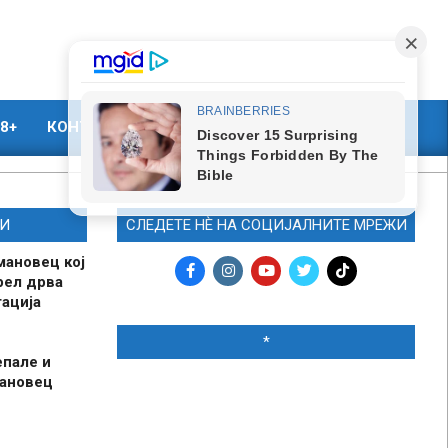
8+
КОНТАКТ
МАРКЕТИНГ
И
СЛЕДЕТЕ НЀ НА СОЦИЈАЛНИТЕ МРЕЖИ
мановец кој
рел дрва
ација
*
епале и
мановец