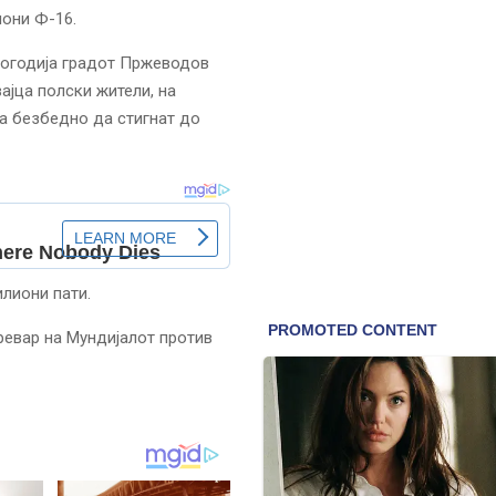
иони Ф-16.
 погодија градот Пржеводов
ајца полски жители, на
а безбедно да стигнат до
илиони пати.
ревар на Мундијалот против