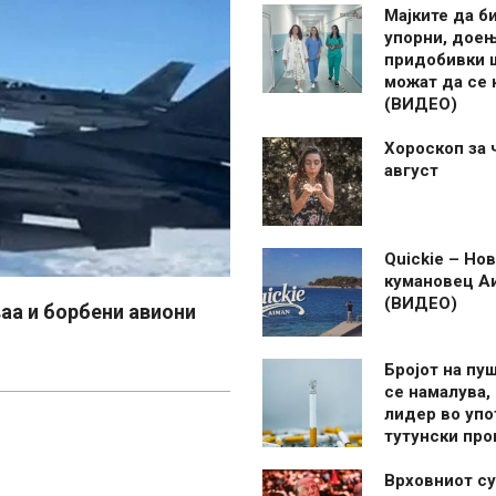
Мајките да б
упорни, дое
придобивки 
можат да се
(ВИДЕО)
Хороскоп за 
август
Quickie – Нов
кумановец А
(ВИДЕО)
аа и борбени авиони
Бројот на пу
се намалува, 
лидер во упо
тутунски пр
Врховниот су