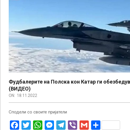
Фудбалерите на Полска кон Катар ги обезбедув
(ВИДЕО)
ON:
18.11.2022
Сподели со своите пријатели
Facebook
Twitter
WhatsApp
Messenger
Telegram
Viber
Gmail
Share