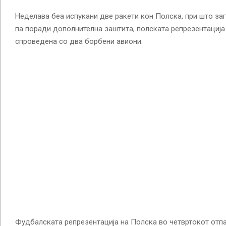
Неделава беа испукани две ракети кон Полска, при што заг
па поради дополнителна заштита, полската репрезентација
спроведена со два борбени авиони.
Фудбалската репрезентација на Полска во четвртокот отпа