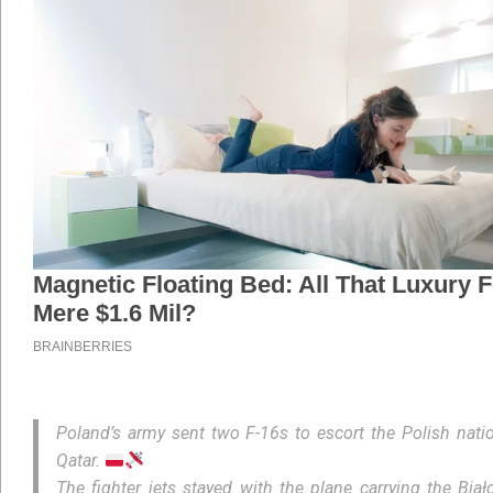
Poland’s army sent two F-16s to escort the Polish nation
Qatar.
The fighter jets stayed with the plane carrying the Biał