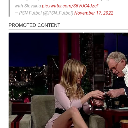
with Slovakia.
pic.twitter.com/S6VUC4JzcF
— PSN Futbol (@PSN_Futbol)
November 17, 2022