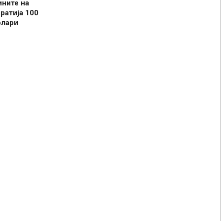
ините на
ратија 100
олари