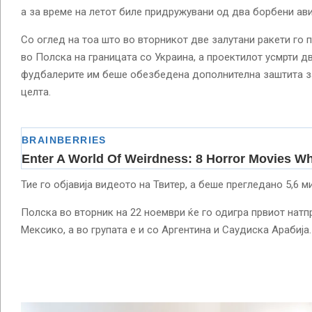
а за време на летот биле придружувани од два борбени ав
Со оглед на тоа што во вторникот две залутани ракети го
во Полска на границата со Украина, а проектилот усмрти дв
фудбалерите им беше обезбедена дополнителна заштита з
целта.
Тие го објавија видеото на Твитер, а беше прегледано 5,6 м
Полска во вторник на 22 ноември ќе го одигра првиот натп
Мексико, а во групата е и со Аргентина и Саудиска Арабија.