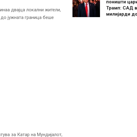
поништи цар
Трамп: САД в
инаа двајца локални жители,
милијарди д
 до јужната граница беше
тува за Катар на Мундијалот,