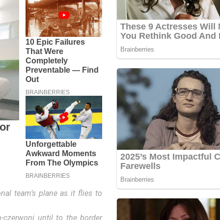
al team’s plane as it flies to
o-czerwoni until to the border