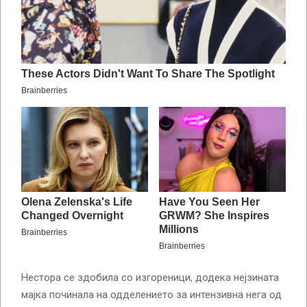
Нестора се здобила со изгореници, додека нејзината
мајка починала на одделението за интензивна нега од