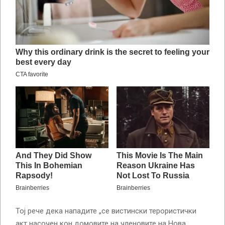
Тој рече дека нападите „се вистински терористички
акт насочен кон домовите на членовите на Нова