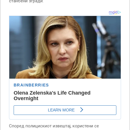
станбени згради.
Според полицискиот извештај, користени се