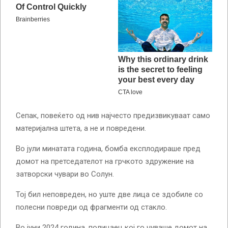
Сепак, повеќето од нив најчесто предизвикуваат само
материјална штета, а не и повредени.
Во јули минатата година, бомба експлодираше пред
домот на претседателот на грчкото здружение на
затворски чувари во Солун.
Тој бил неповреден, но уште две лица се здобиле со
полесни повреди од фрагменти од стакло.
Во јуни 2024 година, полицаец кој го чуваше домот на