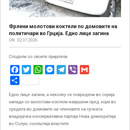
Фрлени молотови коктели по домовите на
политичари во Грција. Едно лице загина
ON:
02.07.2026
Сподели со своите пријатели
Facebook
Twitter
WhatsApp
Messenger
Telegram
Viber
Gmail
Share
Едно лице загина, а неколку се повредени во серија
напади со молотови коктели извршени пред зори во
средата во домовите на членовите на грчката
владејачка конзервативна партија Нова демократија
во Солун, соопштија властите.