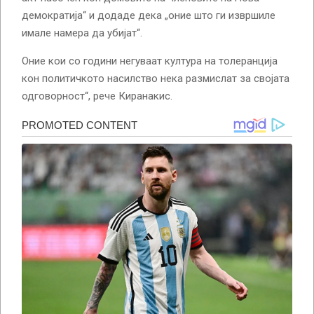
демократија“ и додаде дека „оние што ги извршиле
имале намера да убијат“.
Оние кои со години негуваат култура на толеранција
кон политичкото насилство нека размислат за својата
одговорност“, рече Киранакис.