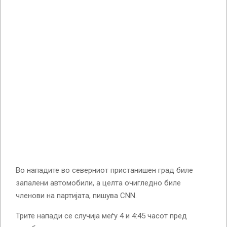
Во нападите во северниот пристанишен град биле
запалени автомобили, а целта очигледно биле
членови на партијата, пишува CNN.
Трите напади се случија меѓу 4 и 4:45 часот пред