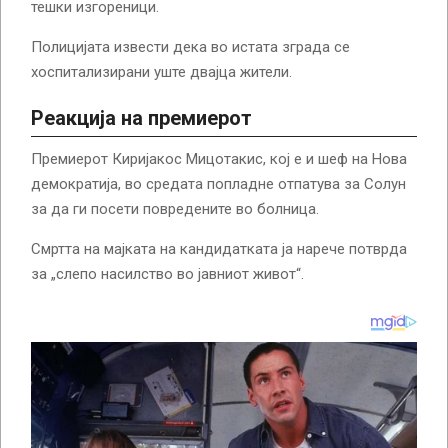
тешки изгореници.
Полицијата извести дека во истата зграда се
хоспитализирани уште двајца жители.
Реакција на премиерот
Премиерот Киријакос Мицотакис, кој е и шеф на Нова
демократија, во средата попладне отпатува за Солун
за да ги посети повредените во болница.
Смртта на мајката на кандидатката ја нарече потврда
за „слепо насилство во јавниот живот“.