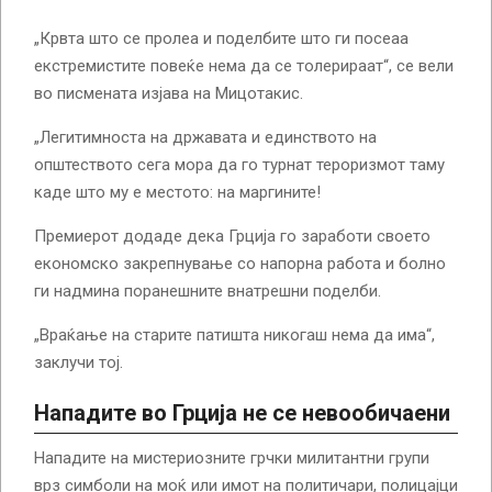
„Крвта што се пролеа и поделбите што ги посеаа
екстремистите повеќе нема да се толерираат“, се вели
во писмената изјава на Мицотакис.
„Легитимноста на државата и единството на
општеството сега мора да го турнат тероризмот таму
каде што му е местото: на маргините!
Премиерот додаде дека Грција го заработи своето
економско закрепнување со напорна работа и болно
ги надмина поранешните внатрешни поделби.
„Враќање на старите патишта никогаш нема да има“,
заклучи тој.
Нападите во Грција не се невообичаени
Нападите на мистериозните грчки милитантни групи
врз симболи на моќ или имот на политичари, полицајци