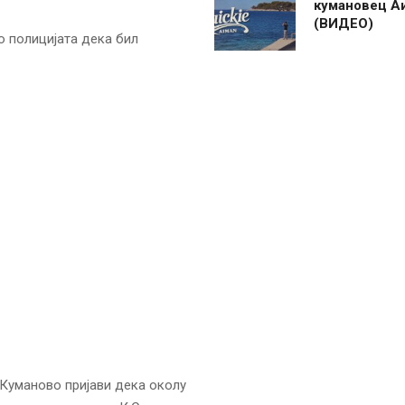
кумановец А
(ВИДЕО)
о полицијата дека бил
д Куманово пријави дека околу