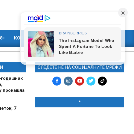
8+
КОНТАКТ
МАРКЕТИНГ
И
СЛЕДЕТЕ НЀ НА СОЦИЈАЛНИТЕ МРЕЖИ
-годишник
,
у пронашла
*
петок, 7