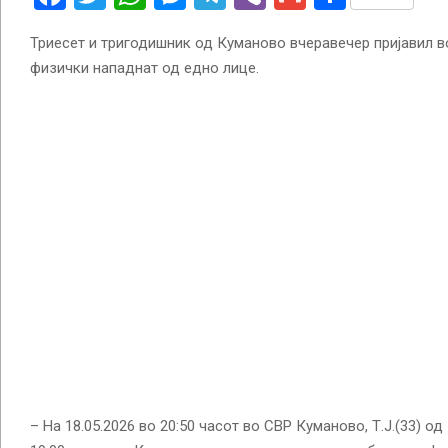
Триесет и тригодишник од Куманово вчеравечер пријавил в
физички нападнат од едно лице.
– На 18.05.2026 во 20:50 часот во СВР Куманово, Т.Ј.(33) о