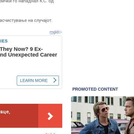
зички го нападнал К.С. од
асчистување на случајот.
вце,