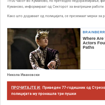
19:00 часот во Куманово, по претходно недоразбирање, фи
Куманово, информираат од Секторот за внатрешни работи.
Како што додаваат од полицијата, се преземаат мерки за р
Никола Ивановски
ПРОЧИТАЈТЕ И:
Приведен 77-годишник од Стрезо
полицијата му пронашла три пушки