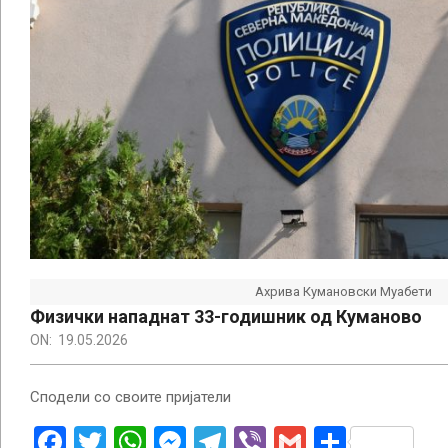
Ахрива Кумановски Муабети
Физички нападнат 33-годишник од Куманово
ON:
19.05.2026
Сподели со своите пријатели
Facebook
Twitter
WhatsApp
Messenger
Telegram
Viber
Gmail
Share