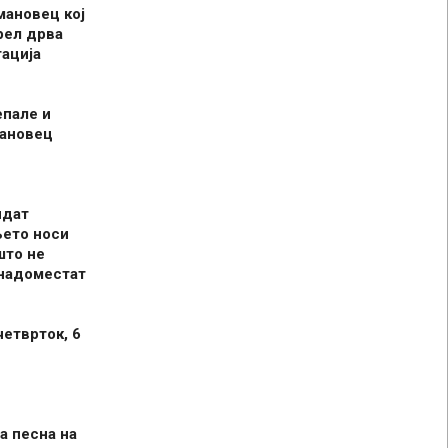
мановец кој
рел дрва
ација
епале и
мановец
идат
њето носи
што не
 надоместат
четврток, 6
а песна на