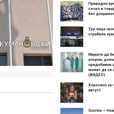
Приведен ку
сечел и това
без документ
Три лица нат
ограбиле ку
Мајките да б
упорни, дое
придобивки 
можат да се
(ВИДЕО)
Хороскоп за 
август
Quickie – Нов