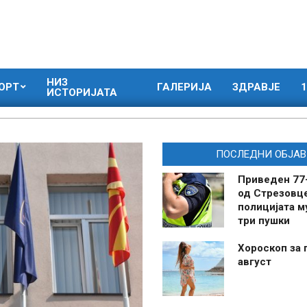
НИЗ
ОРТ
ГАЛЕРИЈА
ЗДРАВЈЕ
1
ИСТОРИЈАТА
ПОСЛЕДНИ ОБЈАВ
Приведен 77
од Стрезовце
полицијата м
три пушки
Хороскоп за 
август