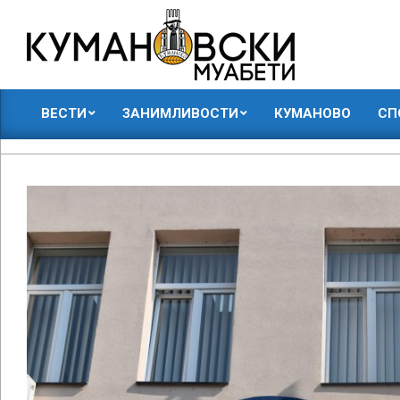
Skip
to
content
КУМАНОВСКИ
ВЕСТИ
ЗАНИМЛИВОСТИ
КУМАНОВО
СП
МУАБЕТИ
Primary
Navigation
Menu