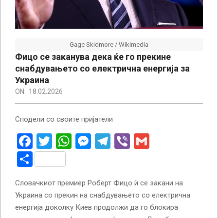
Gage Skidmore / Wikimedia
Фицо се заканува дека ќе го прекине
снабдувањето со електрична енергија за
Украина
ON:
18.02.2026
Сподели со своите пријатели
Facebook
Twitter
WhatsApp
Messenger
Telegram
Viber
Gmail
Share
Словачкиот премиер Роберт Фицо ѝ се закани на
Украина со прекин на снабдувањето со електрична
енергија доколку Киев продолжи да го блокира