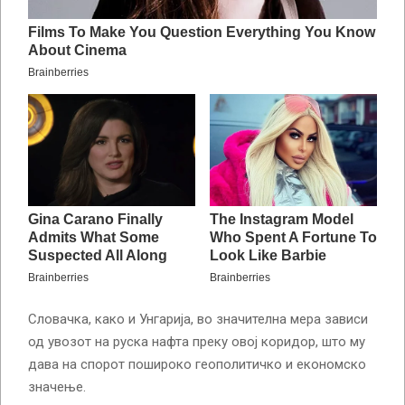
Словачка, како и Унгарија, во значителна мера зависи
од увозот на руска нафта преку овој коридор, што му
дава на спорот пошироко геополитичко и економско
значење.