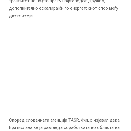
транзитот на нафта преку нафтоводот Дружба,
дополнително ескалирајќи го енергетскиот спор меѓу
двете земји.
Според словачката агенција TASR, Фицо изјавил дека
Братислава ќе ја разгледа соработката во областа на