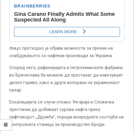
Фицо претходно ја објави можноста за прекин на
снабдувањето со нафтени производи за Украина.
Според него, рафинеријата и петрохемиските фабрики
во Братислава би можеле да престанат да извезуваат
дизел гориво, како и други испораки на украинскиот
пазар.
Ескалацијата се случи откако Унгарија и Словачка
престанаа да добиваат сурова нафта преку
нафтоводот „Дружба“, поради вонредната состојба на
контролната станица за производство Броди.