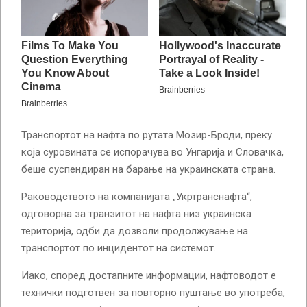
Транспортот на нафта по рутата Мозир-Броди, преку
која суровината се испорачува во Унгарија и Словачка,
беше суспендиран на барање на украинската страна.
Раководството на компанијата „Укртранснафта“,
одговорна за транзитот на нафта низ украинска
територија, одби да дозволи продолжување на
транспортот по инцидентот на системот.
Иако, според достапните информации, нафтоводот е
технички подготвен за повторно пуштање во употреба,