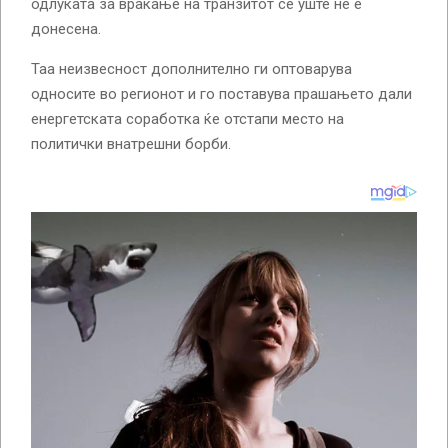
одлуката за враќање на транзитот сè уште не е
донесена.
Таа неизвесност дополнително ги оптоварува
односите во регионот и го поставува прашањето дали
енергетската соработка ќе отстапи место на
политички внатрешни борби.