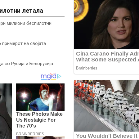
илотни летала
ири милиони беспилотни
е примерот на својата
 со Русија и Белорусија.