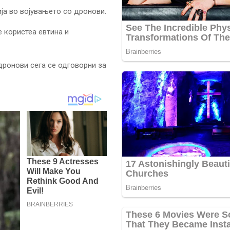
ја во војувањето со дронови.
е користеа евтина и
дронови сега се одговорни за