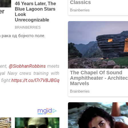
 рака од бојното поле.
dent,
@SiobhanRobbins
meets
al Navy crews training with
fight.
https://t.co/I7r7VBJBGq