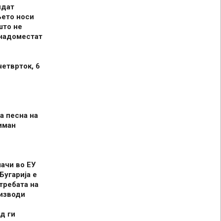
идат
њето носи
што не
 надоместат
четврток, 6
а песна на
иман
шачи во ЕУ
Бугарија е
требата на
оизводи
д ги