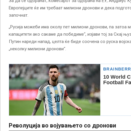
За да се одбранат, комесарот за одбрана на ЕУ, Андриус ​​К
Европејците ќе им требаат милиони дронови и дека подго
започнат.
„Русија можеби има околу пет милиони дронови, па затоа 
капацитети ако сакаме да победиме“, изјави тој за Скај њу
Путин нареди напад, целта ќе биде соочена со руска војск
„неколку милиони дронови“.
Револуција во војувањето со дронови