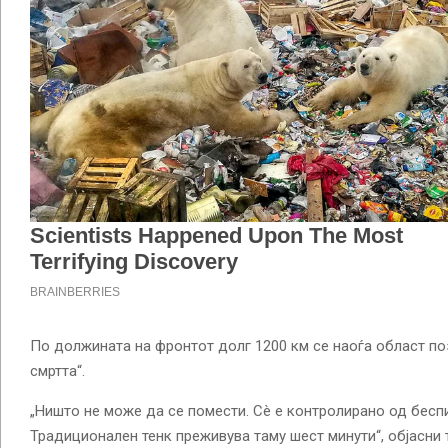
По должината на фронтот долг 1200 км се наоѓа област по
смртта“.
„Ништо не може да се помести. Сè е контролирано од бесп
Традиционален тенк преживува таму шест минути“, објасни т