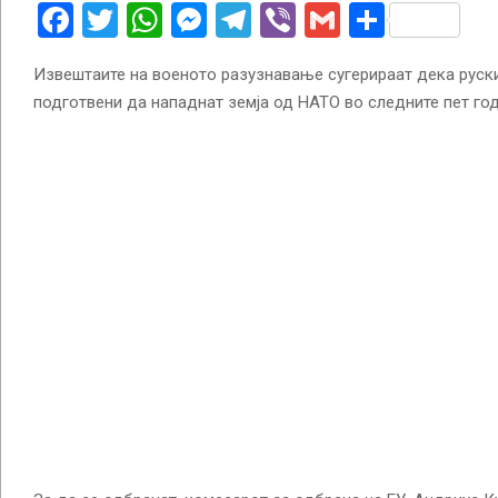
Facebook
Twitter
WhatsApp
Messenger
Telegram
Viber
Gmail
Share
Извештаите на военото разузнавање сугерираат дека руск
подготвени да нападнат земја од НАТО во следните пет год