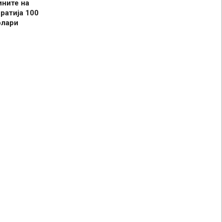
ините на
ратија 100
олари