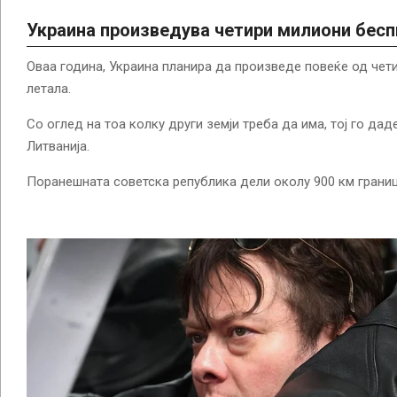
Украина произведува четири милиони бесп
Оваа година, Украина планира да произведе повеќе од чет
летала.
Со оглед на тоа колку други земји треба да има, тој го дад
Литванија.
Поранешната советска република дели околу 900 км граница