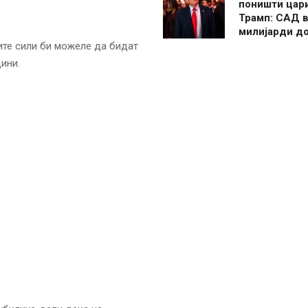
поништи цар
Трамп: САД в
милијарди д
ите сили би можеле да бидат
ини.