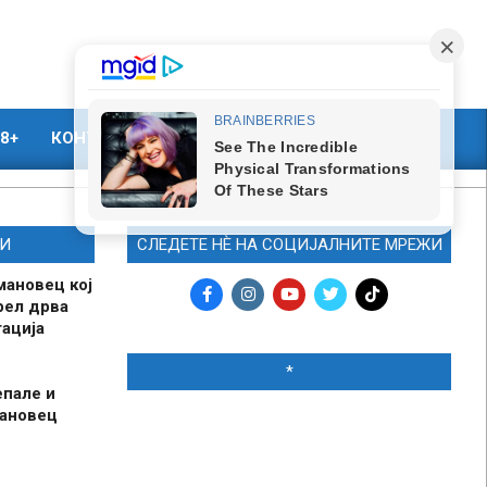
8+
КОНТАКТ
МАРКЕТИНГ
И
СЛЕДЕТЕ НЀ НА СОЦИЈАЛНИТЕ МРЕЖИ
мановец кој
рел дрва
ација
*
епале и
мановец