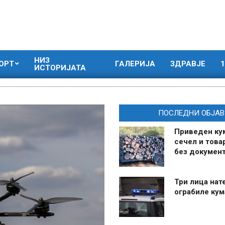
НИЗ
ОРТ
ГАЛЕРИЈА
ЗДРАВЈЕ
1
ИСТОРИЈАТА
ПОСЛЕДНИ ОБЈАВ
Приведен ку
сечел и това
без документ
Три лица нат
ограбиле ку