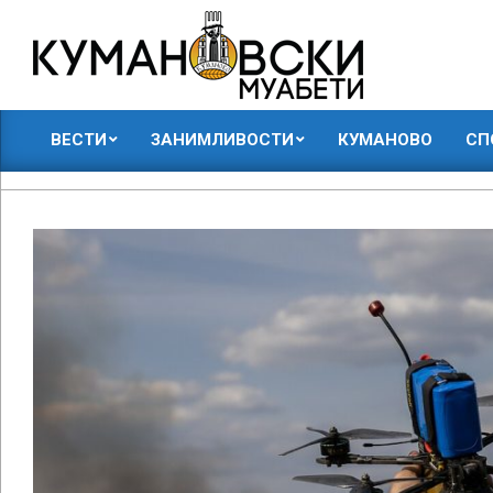
Skip
to
content
КУМАНОВСКИ
ВЕСТИ
ЗАНИМЛИВОСТИ
КУМАНОВО
СП
МУАБЕТИ
Primary
Navigation
Menu