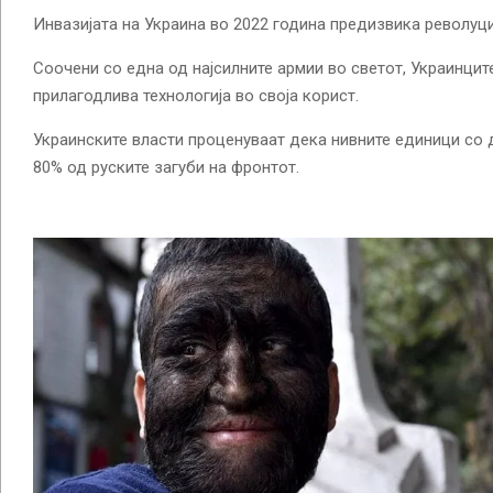
Инвазијата на Украина во 2022 година предизвика револуци
Соочени со една од најсилните армии во светот, Украинцит
прилагодлива технологија во своја корист.
Украинските власти проценуваат дека нивните единици со 
80% од руските загуби на фронтот.