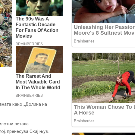
зната како „Долина на
илотни летала.
ој, пренесува Скај њуз.