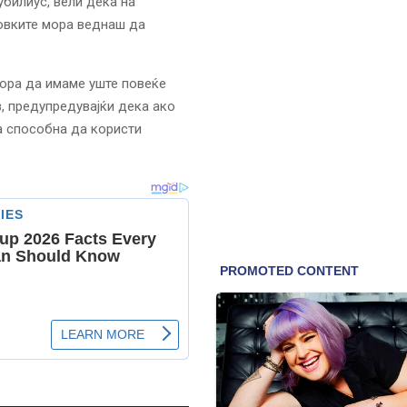
убилиус, вели дека на
товките мора веднаш да
мора да имаме уште повеќе
з, предупредувајќи дека ако
а способна да користи