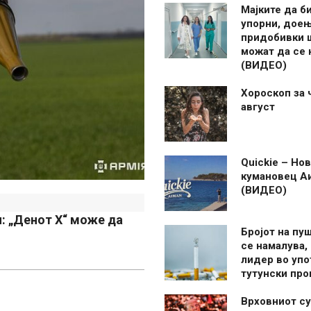
Мајките да б
упорни, дое
придобивки 
можат да се
(ВИДЕО)
Хороскоп за 
август
Quickie – Нов
кумановец А
(ВИДЕО)
и: „Денот X“ може да
Бројот на пу
се намалува, 
лидер во упо
тутунски пр
Врховниот су