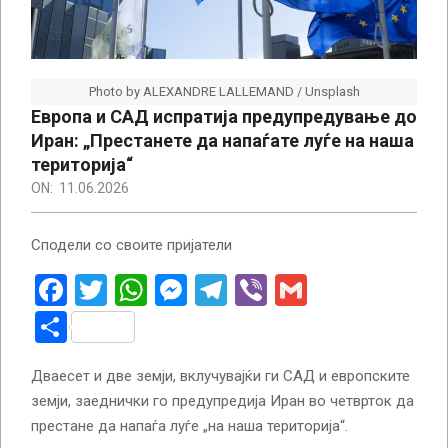
Photo by ALEXANDRE LALLEMAND / Unsplash
Европа и САД испратија предупредување до
Иран: „Престанете да напаѓате луѓе на наша
територија“
ON:
11.06.2026
Сподели со своите пријатели
Facebook
Twitter
WhatsApp
Messenger
Telegram
Viber
Gmail
Share
Дваесет и две земји, вклучувајќи ги САД и европските
земји, заеднички го предупредија Иран во четврток да
престане да напаѓа луѓе „на наша територија“.