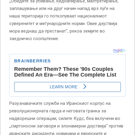
„Обидите за убивање, киднапирање, малтретирање,
заплашување или на друг начин напад врз луѓе на
наша територија го поткопуваат националниот
суверенитет и меѓународните норми. Овие дејствија
мора веднаш да престанат“, рекоа земјите во
заедничко соопштение.
Разузнавачките служби на Иранскиот корпус на
револуционерната гарда и неговата гранка за
надворешни операции, силите Кудс, беа вклучени во
„смртоносни заговори и злонамерни дејствија“ против
иранските дисиденти, новинари и еврејските и