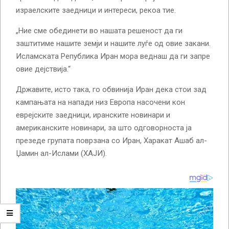
израелските заедници и интереси, рекоа тие.
„Ние сме обединети во нашата решеност да ги
заштитиме нашите земји и нашите луѓе од овие закани.
Исламската Република Иран мора веднаш да ги запре
овие дејствија.“
Државите, исто така, го обвинија Иран дека стои зад
кампањата на напади низ Европа насочени кон
еврејските заедници, иранските новинари и
американските новинари, за што одговорноста ја
презеде групата поврзана со Иран, Харакат Ашаб ал-
Џамин ал-Ислами (ХАЈИ).