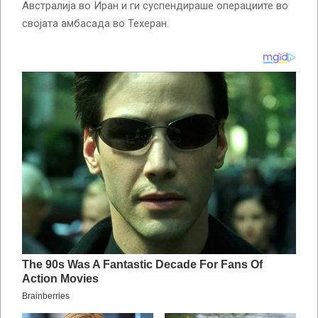
Австралија во Иран и ги суспендираше операциите во
својата амбасада во Техеран.