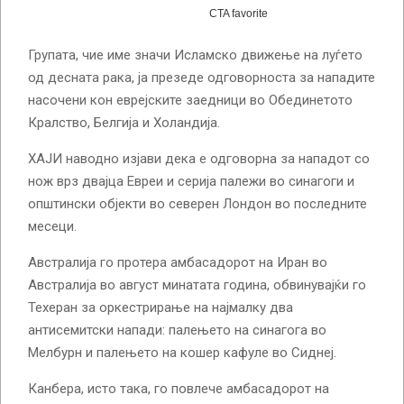
Групата, чие име значи Исламско движење на луѓето
од десната рака, ја презеде одговорноста за нападите
насочени кон еврејските заедници во Обединетото
Кралство, Белгија и Холандија.
ХАЈИ наводно изјави дека е одговорна за нападот со
нож врз двајца Евреи и серија палежи во синагоги и
општински објекти во северен Лондон во последните
месеци.
Австралија го протера амбасадорот на Иран во
Австралија во август минатата година, обвинувајќи го
Техеран за оркестрирање на најмалку два
антисемитски напади: палењето на синагога во
Мелбурн и палењето на кошер кафуле во Сиднеј.
Канбера, исто така, го повлече амбасадорот на