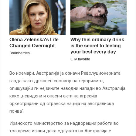
Во ноември, Австралија ја означи Револуционерната
гарда како државен спонзор на тероризмот,
опишувајќи ги нејзините наводни напади во Австралија
како „невидени и опасни акти на агресија
оркестрирани од странска нација на австралиска
почва“.
Иранското министерство за надворешни работи во
тоа време изјави дека одлуката на Австралија е