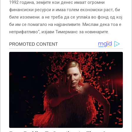
1992 година, земјите кои денес имаат огромни
финансиски ресурси и имаа голем економски раст, би
биле изземени. а не треба да се уплаќа во фонд од кој
би им се помагало на најранливите. Мислам дека тоа е
неприфатливо“, изјави Тимерманс за новинарите.