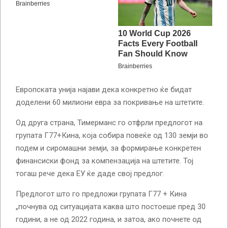
Европската унија најави дека конкретно ќе бидат
доделени 60 милиони евра за покривање на штетите.
Од друга страна, Тимерманс го отфрли предлогот на
групата Г77+Кина, која собира повеќе од 130 земји во
подем и сиромашни земји, за формирање конкретен
финансиски фонд за компензација на штетите. Тој
тогаш рече дека ЕУ ќе даде свој предлог.
Предлогот што го предложи групата Г77 + Кина
„почнува од ситуацијата каква што постоеше пред 30
години, а не од 2022 година, и затоа, ако почнете од