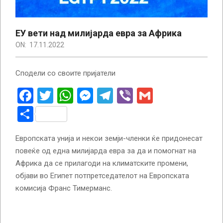
ЕУ вети над милијарда евра за Африка
ON:
17.11.2022
Сподели со своите пријатели
Facebook
Twitter
WhatsApp
Messenger
Telegram
Viber
Gmail
Share
Европската унија и некои земји-членки ќе придонесат
повеќе од една милијарда евра за да и помогнат на
Африка да се прилагоди на климатските промени,
објави во Египет потпретседателот на Европската
комисија Франс Тимерманс.