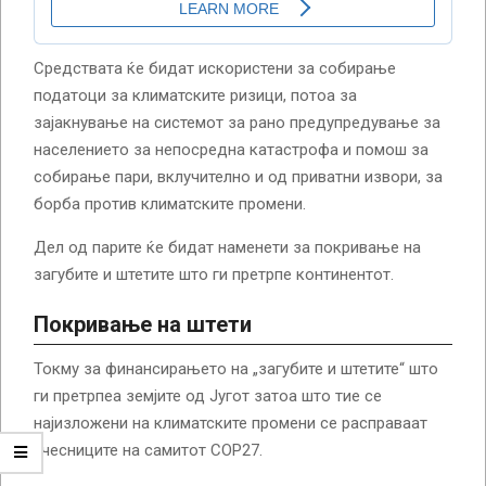
Средствата ќе бидат искористени за собирање
податоци за климатските ризици, потоа за
зајакнување на системот за рано предупредување за
населението за непосредна катастрофа и помош за
собирање пари, вклучително и од приватни извори, за
борба против климатските промени.
Дел од парите ќе бидат наменети за покривање на
загубите и штетите што ги претрпе континентот.
Покривање на штети
Токму за финансирањето на „загубите и штетите“ што
ги претрпеа земјите од Југот затоа што тие се
најизложени на климатските промени се расправаат
учесниците на самитот COP27.