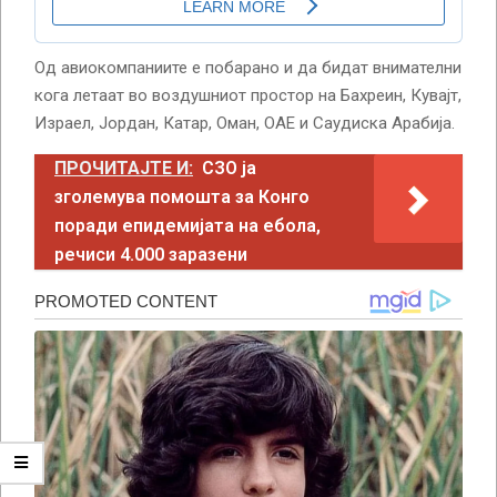
Од авиокомпаниите е побарано и да бидат внимателни
кога летаат во воздушниот простор на Бахреин, Кувајт,
Израел, Јордан, Катар, Оман, ОАЕ и Саудиска Арабија.
ПРОЧИТАЈТЕ И:
СЗО ја
зголемува помошта за Конго
поради епидемијата на ебола,
речиси 4.000 заразени