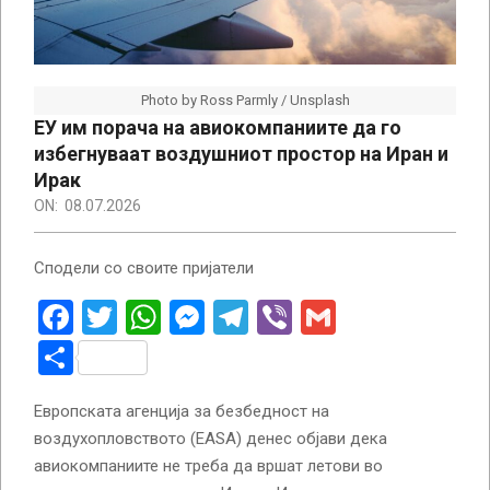
Photo by Ross Parmly / Unsplash
ЕУ им порача на авиокомпаниите да го
избегнуваат воздушниот простор на Иран и
Ирак
ON:
08.07.2026
Сподели со своите пријатели
Facebook
Twitter
WhatsApp
Messenger
Telegram
Viber
Gmail
Share
Европската агенција за безбедност на
воздухопловството (EASA) денес објави дека
авиокомпаниите не треба да вршат летови во