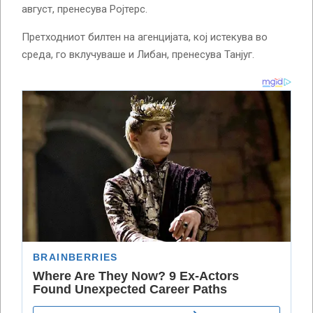
август, пренесува Ројтерс.
Претходниот билтен на агенцијата, кој истекува во
среда, го вклучуваше и Либан, пренесува Танјуг.