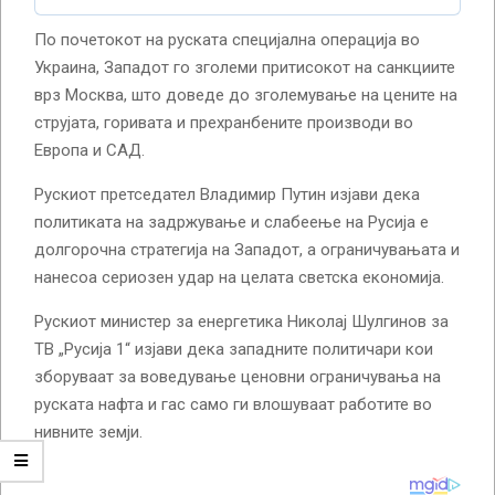
По почетокот на руската специјална операција во
Украина, Западот го зголеми притисокот на санкциите
врз Москва, што доведе до зголемување на цените на
струјата, горивата и прехранбените производи во
Европа и САД.
Рускиот претседател Владимир Путин изјави дека
политиката на задржување и слабеење на Русија е
долгорочна стратегија на Западот, а ограничувањата и
нанесоа сериозен удар на целата светска економија.
Рускиот министер за енергетика Николај Шулгинов за
ТВ „Русија 1“ изјави дека западните политичари кои
зборуваат за воведување ценовни ограничувања на
руската нафта и гас само ги влошуваат работите во
нивните земји.