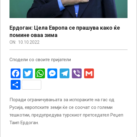
Ердоган: Цела Европа се прашува како ќе
помине оваа зима
ON:
10.10.2022
Сподели со своите пријатели
Facebook
Twitter
WhatsApp
Messenger
Telegram
Viber
Gmail
Share
Поради ограничувањата за испораките на гас од
Русија, европските земји ќе се соочат со големи
тешкотии, предупредува турскиот претседател Реџеп
Таип Ердоган.