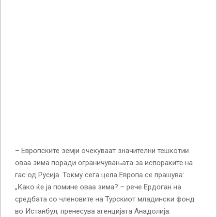
– Европските земји очекуваат значителни тешкотии
оваа зима поради ограничувањата за испораките на
гас од Русија. Токму сега цела Европа се прашува:
„Како ќе ја помине оваа зима? – рече Ердоган на
средбата со членовите на Турскиот младински фонд
во Истанбул, пренесува агенцијата Анадолија.