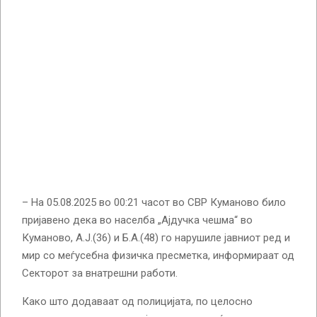
– На 05.08.2025 во 00:21 часот во СВР Куманово било
пријавено дека во населба „Ајдучка чешма“ во
Куманово, А.Ј.(36) и Б.А.(48) го нарушиле јавниот ред и
мир со меѓусебна физичка пресметка, информираат од
Секторот за внатрешни работи.
Како што додаваат од полицијата, по целосно