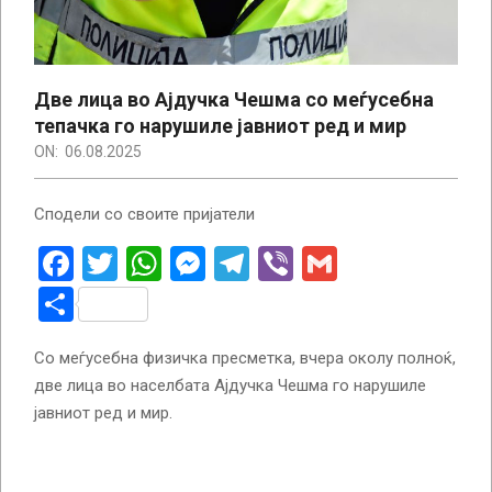
Две лица во Ајдучка Чешма со меѓусебна
тепачка го нарушиле јавниот ред и мир
ON:
06.08.2025
Сподели со своите пријатели
Facebook
Twitter
WhatsApp
Messenger
Telegram
Viber
Gmail
Share
Со меѓусебна физичка пресметка, вчера околу полноќ,
две лица во населбата Ајдучка Чешма го нарушиле
јавниот ред и мир.