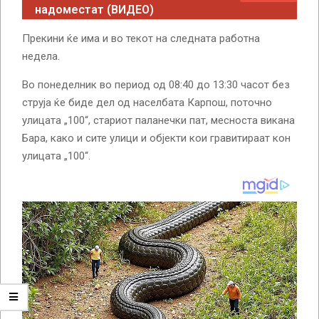
надоместат (ВИДЕО)
Прекини ќе има и во текот на следната работна
недела.
Во понеделник во период од 08:40 до 13:30 часот без
струја ќе биде дел од населбата Карпош, поточно
улицата „100“, стариот паланечки пат, месноста викана
Бара, како и сите улици и објекти кои гравитираат кон
улицата „100“.