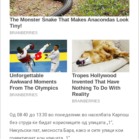
Од 08:40 до 13:30 во понеделник во населбата Карпош
без струја ќе бидат корисниците од улицата „1“,
Никуљски пат, месноста Бара, како и сите улици кои
гравитираат кон улицата „1“.