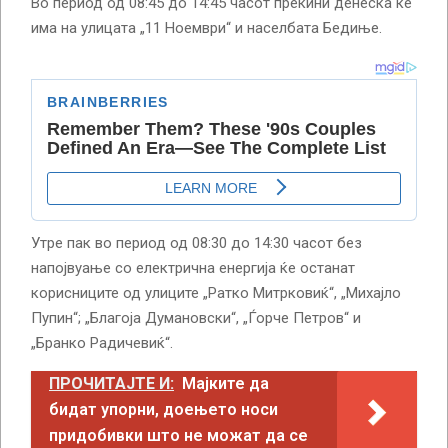
Во период од 08:45 до 14:45 часот прекини денеска ќе
има на улицата „11 Ноември“ и населбата Бедиње.
Утре пак во период од 08:30 до 14:30 часот без
напојвуање со електрична енергија ќе останат
корисниците од улиците „Ратко Митрковиќ“, „Михајло
Пупин“; „Благоја Думановски“, „Ѓорче Петров“ и
„Бранко Радичевиќ“.
ПРОЧИТАЈТЕ И:
Мајките да
бидат упорни, доењето носи
придобивки што не можат да се