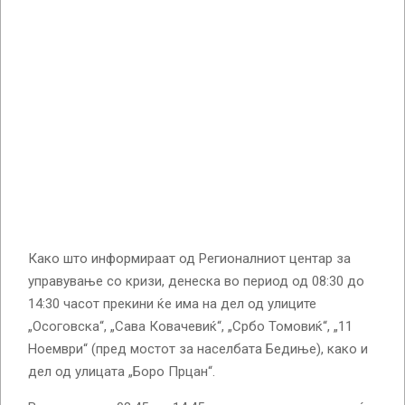
Како што информираат од Регионалниот центар за
управување со кризи, денеска во период од 08:30 до
14:30 часот прекини ќе има на дел од улиците
„Осоговска“, „Сава Ковачевиќ“, „Србо Томовиќ“, „11
Ноември“ (пред мостот за населбата Бедиње), како и
дел од улицата „Боро Прцан“.