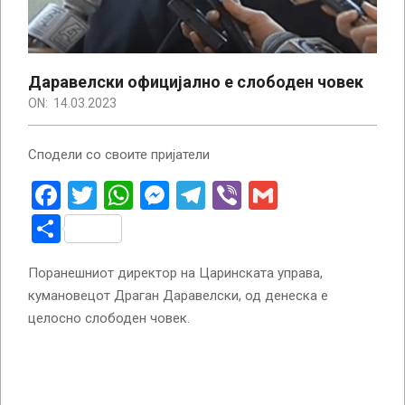
Даравелски официјално е слободен човек
ON:
14.03.2023
Сподели со своите пријатели
Facebook
Twitter
WhatsApp
Messenger
Telegram
Viber
Gmail
Share
Поранешниот директор на Царинската управа,
кумановецот Драган Даравелски, од денеска е
целосно слободен човек.