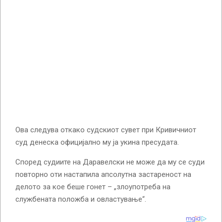
Ова следува откако судскиот сувет при Кривичниот
суд денеска официјално му ја укина пресудата.
Според судиите на Даравелски не може да му се суди
повторно оти настапила апсолутна застареност на
делото за кое беше гонет – „злоупотреба на
службената положба и овластување“.