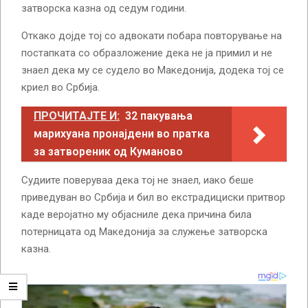
затворска казна од седум години.
Откако дојде тој со адвокати побара повторување на
постапката со образложение дека не ја примил и не
знаел дека му се судело во Македонија, додека тој се
криел во Србија.
ПРОЧИТАЈТЕ И:
32 пакувања
марихуана пронајдени во пратка
за затвореник од Куманово
Судиите поверуваа дека тој не знаел, иако беше
приведуван во Србија и бил во екстрадициски притвор
каде веројатно му објасниле дека причина била
потерницата од Македонија за служење затворска
казна.