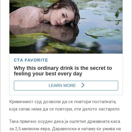
Кривичниот суд дозволи да се повтори постапката,
која сепак нема да се повтори, оти делото застарело.
Така првично осуден дека ја оштетил државната каса
за 2,5 милиони евра, Даравелски и натаму ќе ужива на