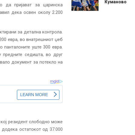
Куманово
о да пријават за царинска
јавил дека освен околу 2.200
ктирани за детална контрола.
.200 евра, во внатрешниот џеб
во панталоните уште 300 евра.
у предните седишта, во друг
увало документ за потекло на
с кој резидент слободно може
, додека остатокот од 37.000