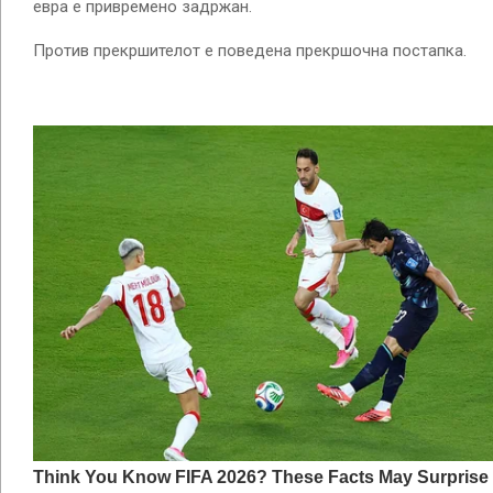
евра е привремено задржан.
Против прекршителот е поведена прекршочна постапка.