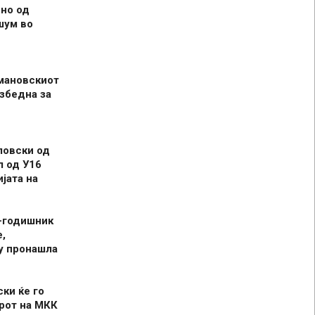
но од
шум во
мановскиот
збедна за
ловски од
л од У16
јата на
-годишник
,
у пронашла
ски ќе го
рот на МКК