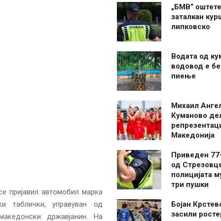
„БМВ“ оштете
заталкан кур
липковско
Водата од ку
водовод е бе
пиење
Михаил Анге
Куманово де
репрезентаци
Македонија
Приведен 77
од Стрезовце
полицијата м
три пушки
се пријавил автомобил марка
 таблички, управуван од
Бојан Крстев
засили росте
македонски државјанин. На