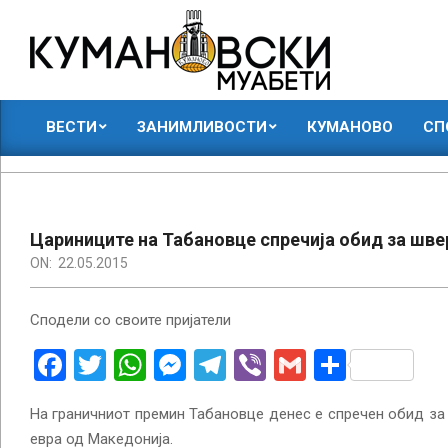
Skip
to
content
КУМАНОВСКИ
ВЕСТИ
ЗАНИМЛИВОСТИ
КУМАНОВО
СП
МУАБЕТИ
Primary
Navigation
Menu
Цариниците на Табановце спречија обид за швер
ON:
22.05.2015
Сподели со своите пријатели
Facebook
Twitter
WhatsApp
Messenger
Telegram
Viber
Gmail
Share
На граничниот премин Табановце денес е спречен обид за
евра од Македонија.