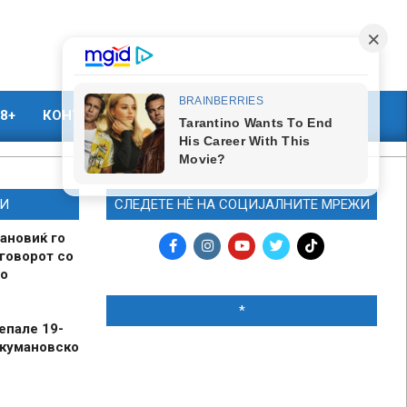
8+
КОНТАКТ
МАРКЕТИНГ
И
СЛЕДЕТЕ НЀ НА СОЦИЈАЛНИТЕ МРЕЖИ
ановиќ го
говорот со
о
*
епале 19-
 кумановско