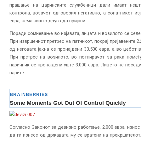
прашање на царинските службеници дали имаат нешт
контрола, возачот одговорил негативно, а сопатникот из
евра, нема ништо друго да пријави.
Поради сомневање во изјавата, лицата и возилото се селе
При извршениот претрес на патникот, покрај пријавените 2
од неговата јакна се пронајдени 33.500 евра, а во џебот 
При претрес на возилото, во потпирачот за рака помеѓ
паричник се пронајдени уште 3.000 евра. Лицето не посед
парите.
Согласно Законот за девизно работење, 2.000 евра, изно
да ги изнесе од државата му се вратени на прекршителот