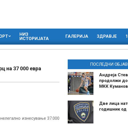
НИЗ
ОРТ
ГАЛЕРИЈА
ЗДРАВЈЕ
1
ИСТОРИЈАТА
ПОСЛЕДНИ ОБЈАВ
ц на 37 000 евра
Андреја Стев
продолжи до
МКК Куманов
Две лица нат
годишник од
 нелегално изнесување 37.000