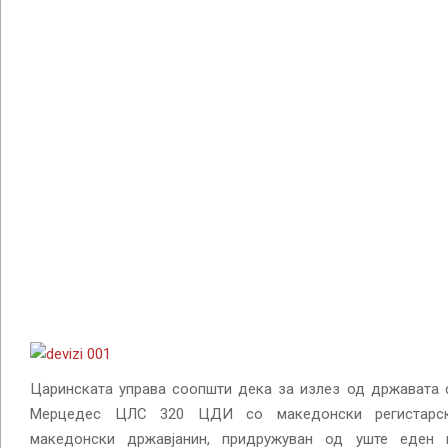
Царинската управа соопшти дека за излез од државата 
Мерцедес ЦЛС 320 ЦДИ со македонски регистарски
македонски државјанин, придружуван од уште еден 