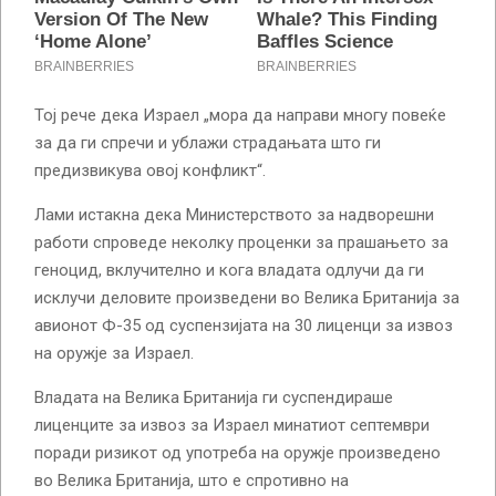
Тој рече дека Израел „мора да направи многу повеќе
за да ги спречи и ублажи страдањата што ги
предизвикува овој конфликт“.
Лами истакна дека Министерството за надворешни
работи спроведе неколку проценки за прашањето за
геноцид, вклучително и кога владата одлучи да ги
исклучи деловите произведени во Велика Британија за
авионот Ф-35 од суспензијата на 30 лиценци за извоз
на оружје за Израел.
Владата на Велика Британија ги суспендираше
лиценците за извоз за Израел минатиот септември
поради ризикот од употреба на оружје произведено
во Велика Британија, што е спротивно на