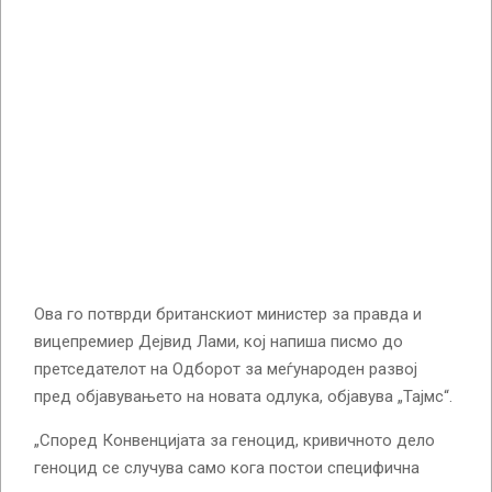
Ова го потврди британскиот министер за правда и
вицепремиер Дејвид Лами, кој напиша писмо до
претседателот на Одборот за меѓународен развој
пред објавувањето на новата одлука, објавува „Тајмс“.
„Според Конвенцијата за геноцид, кривичното дело
геноцид се случува само кога постои специфична