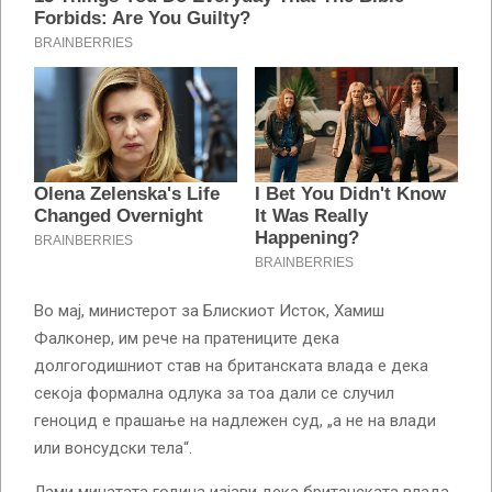
Во мај, министерот за Блискиот Исток, Хамиш
Фалконер, им рече на пратениците дека
долгогодишниот став на британската влада е дека
секоја формална одлука за тоа дали се случил
геноцид е прашање на надлежен суд, „а не на влади
или вонсудски тела“.
Лами минатата година изјави дека британската влада