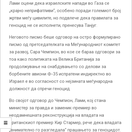
Лами оцени дека израелските напади во Газа се
„крајно неприфатливи“, особено поради големиот број
жртви меѓу цивилите, но подвлече дека правилата за
геноцид не се исполнети, пренесува Танјуг.
Неговото писмо беше одговор на остро формулирано
писмо од претседателката на Меѓународниот комитет
за развој, Сара Чемпион, во кое се бараа одговори за
тоа како политиката на Велика Британија за
продолжување на снабдувањето со делови за
борбените авиони Ф-35 испратени индиректно во
Израел е во согласност со нејзината меѓународна
должност да спречи геноцид.
Во својот одговор до Чемпион, Лами, кој стана
министер за правда и заменик-премиер во
неодамнешната реконструкција на владата на
британскиот премиер Кир Стармер, рече дека владата
„внимателно го разгледала“ прашањето за геноцидот.