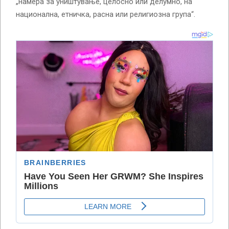
„намера за уништување, целосно или делумно, на
национална, етничка, расна или религиозна група“.