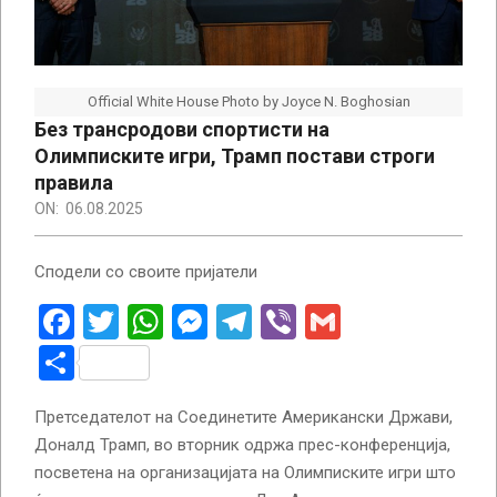
Official White House Photo by Joyce N. Boghosian
Без трансродови спортисти на
Олимписките игри, Трамп постави строги
правила
ON:
06.08.2025
Сподели со своите пријатели
Facebook
Twitter
WhatsApp
Messenger
Telegram
Viber
Gmail
Share
Претседателот на Соединетите Американски Држави,
Доналд Трамп, во вторник одржа прес-конференција,
посветена на организацијата на Олимписките игри што