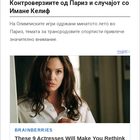
Контроверзиите од Париз и случајот со
Имане Келиф
На Олимписките игри одржани минатото лето во
Париз, темата за трансродовите спортисти привлече
значително внимание.