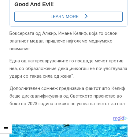
Боксерката од Алжир, Имане Келиф, која го освои
златниот медал, привлече најголемо медиумско
внимание.
Една од натпреварувачките го предаде мечот против
неа, со образложение дека „никогаш не почувствувала
удари со таква сила од жена“.
Дополнителен сомнеж предизвика фактот што Келиф
беше дисквалификувана од Светското првенство во
бокс во 2023 година откако не успеа на тестот за пол.