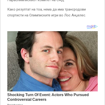
Како резултат на тоа, нема да има трансродови
спортисти на Олимписките игри во Лос Анџелес.