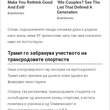
Сепак, подоцнежните наоди покажаа дека е родена
како жена, нема XY хромозоми, ниту пак има покачено
ниво на тестостерон.
Трамп го забранува учеството на
трансродовите спортисти
Оваа контроверзност му послужи на претседателот
Трамп како причина да донесе нова одлука во
февруари оваа година.
Според таа регулатива, трансродовите студенти се
ослободени од женските колеџ спортови, а истата
политика е усвоена и од Олимпискиот и
Параолимпискиот комитет на САД.