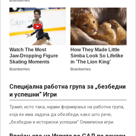
Специјална работна група за „безбедни
и успешни“ Игри
Трамп, исто така, најави формирање на работна група,
која ќе има задача да обезбеди, како што рече,
„безбедни и историски успешни“ Олимписки игри.
Враќањето на Игрите во САД по речиси