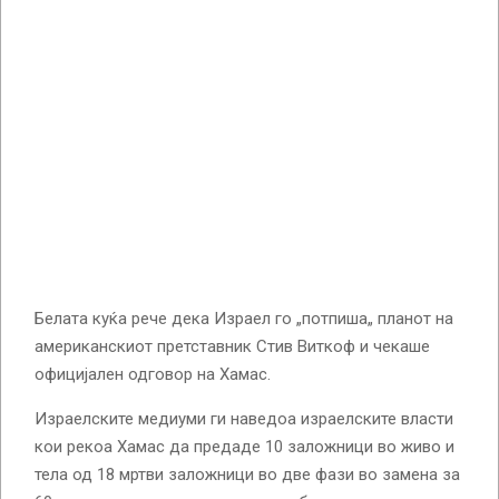
Белата куќа рече дека Израел го „потпиша„ планот на
американскиот претставник Стив Виткоф и чекаше
официјален одговор на Хамас.
Израелските медиуми ги наведоа израелските власти
кои рекоа Хамас да предаде 10 заложници во живо и
тела од 18 мртви заложници во две фази во замена за