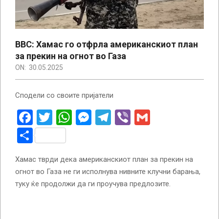
BBC: Хамас го отфрла американскиот план
за прекин на огнот во Газа
ON:
30.05.2025
Сподели со своите пријатели
Facebook
Twitter
WhatsApp
Messenger
Telegram
Viber
Gmail
Share
Хамас тврди дека американскиот план за прекин на
огнот во Газа не ги исполнува нивните клучни барања,
туку ќе продолжи да ги проучува предлозите.