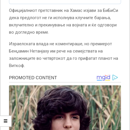
Официјалниот претставник на Хамас изјави за БиБиСи
дека предлогот не ги исполнува клучните барања,
вклучително и прекинување на војната и ќе одговори
во догледно време.
Израелската влада не коментираше, но премиерот
Бенџамин Нетанјаху им рече на семејствата на
заложниците во четвртокот да го прифатат планот на
Виткоф.