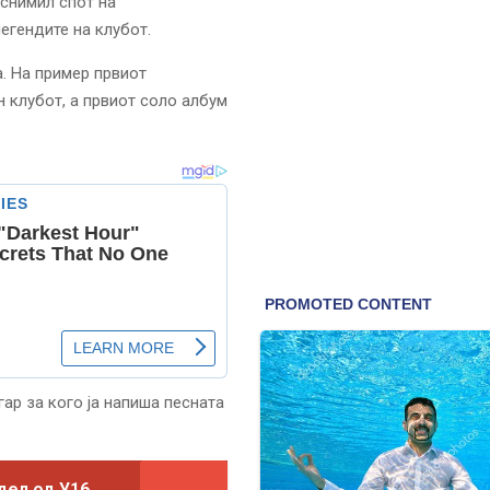
 снимил спот на
егендите на клубот.
. На пример првиот
н клубот, а првиот соло албум
гар за кого ја напиша песната
дел од У16