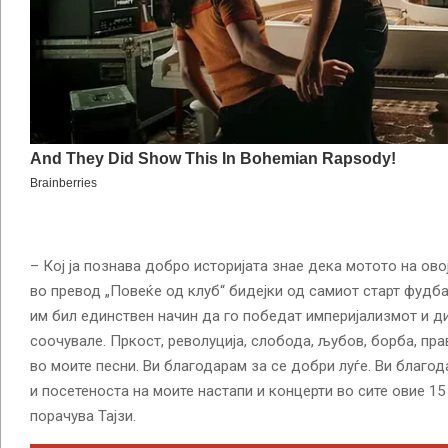
– Кој ја познава добро историјата знае дека мотото на овој
во превод „Повеќе од клуб“ бидејки од самиот старт фудба
им бил единствен начин да го победат империјализмот и ди
соочувале. Пркост, револуција, слобода, љубов, борба, пр
во моите песни. Ви благодарам за се добри луѓе. Ви благо
и посетеноста на моите настапи и концерти во сите овие 15
порачува Тајзи.