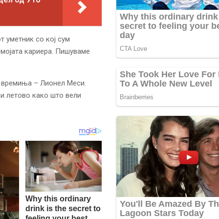
от уметник со кој сум
 мојата кариера. Пишуваме
е времиња – Лионел Меси.
 и летово како што вели