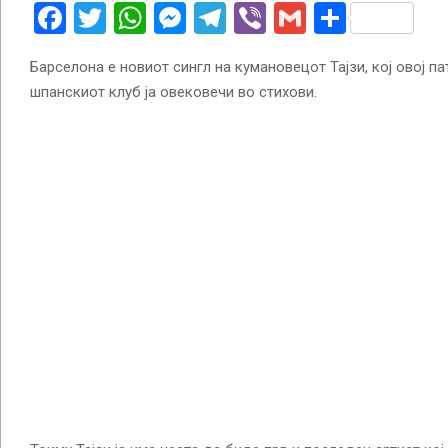
Facebook
Twitter
WhatsApp
Messenger
Telegram
Viber
Gmail
Share
Барселона е новиот сингл на кумановецот Тајзи, кој овој п
шпанскиот клуб ја овековечи во стихови.