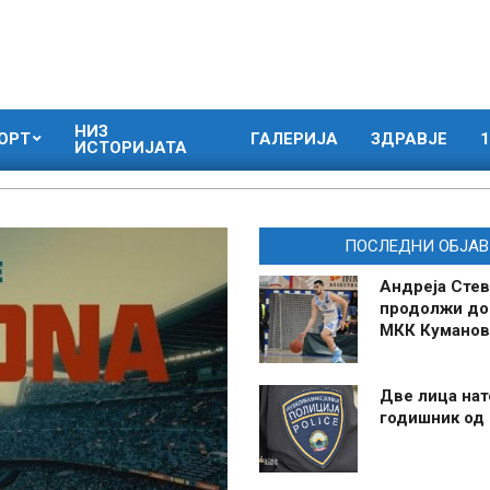
НИЗ
ОРТ
ГАЛЕРИЈА
ЗДРАВЈЕ
1
ИСТОРИЈАТА
ПОСЛЕДНИ ОБЈАВ
Андреја Стев
продолжи до
МКК Куманов
Две лица нат
годишник од