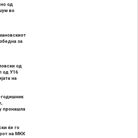
но од
шум во
мановскиот
збедна за
ловски од
л од У16
јата на
-годишник
,
у пронашла
ски ќе го
рот на МКК