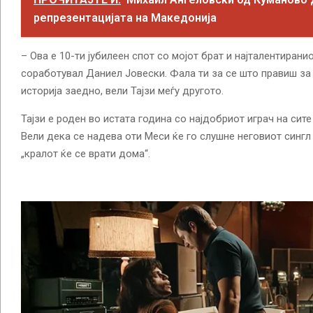
репрезентацијата на Македонија
– Ова е 10-ти јубилеен спот со мојот брат и најталентирани
соработувал Даниел Јовески. Фала ти за се што правиш за
историја заедно, вели Тајзи меѓу другото.
Тајзи е роден во истата година со најдобриот играч на сит
Вели дека се надева оти Меси ќе го слушне неговиот сингл
„кралот ќе се врати дома“.