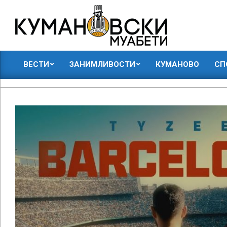
Skip
to
content
КУМАНОВСКИ
ВЕСТИ
ЗАНИМЛИВОСТИ
КУМАНОВО
СП
МУАБЕТИ
Primary
Navigation
Menu