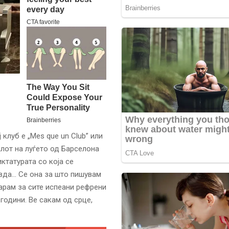
 клуб е „Mes que un Club” или
лот на луѓето од Барселона
ктатурата со која се
авда… Се она за што пишувам
дарам за сите испеани рефрени
 години. Ве сакам од срце,