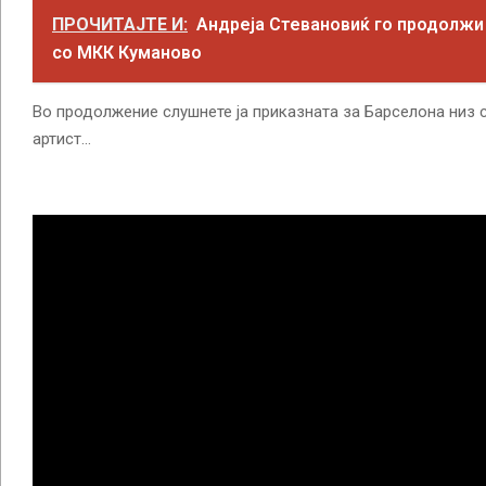
ПРОЧИТАЈТЕ И:
Андреја Стевановиќ го продолжи
со МКК Куманово
Во продолжение слушнете ја приказната за Барселона низ 
артист…