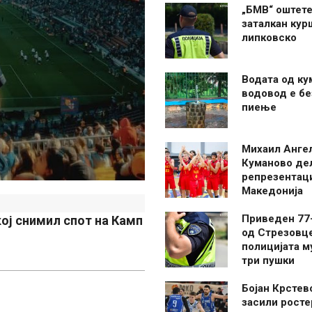
„БМВ“ оштете
заталкан кур
липковско
Водата од ку
водовод е бе
пиење
Михаил Анге
Куманово де
репрезентаци
Македонија
Приведен 77
кој снимил спот на Камп
од Стрезовце
полицијата м
три пушки
Бојан Крстев
засили росте