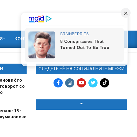
8+
КОНТАКТ
МАРКЕТИНГ
И
СЛЕДЕТЕ НЀ НА СОЦИЈАЛНИТЕ МРЕЖИ
ановиќ го
говорот со
о
*
епале 19-
 кумановско