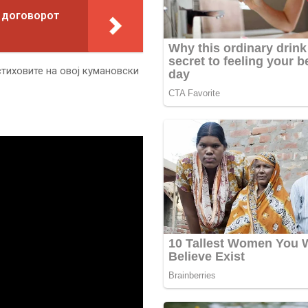
 договорот
стиховите на овој кумановски