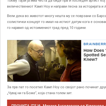
Токму Тајзи ја има честа да биде прв и последен артист кој
величествениот Камп Ноу и направи песна за историјата и л
Вели дека во животот многу нешта му се поврзани со Барса
солистички концерт го имал на истиот датум кога е основа
го најавил од истоимениот град пред 10 години.
За прв пат го посетил Камп Ноу со својот рано починат дру
„Чувај ни га Боже“, која стана голем хит.
ПРОЧИТАЈТЕ И:
Михаил Ангеловски од Куманово 