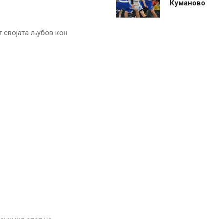
Куманово
ат својата љубов кон