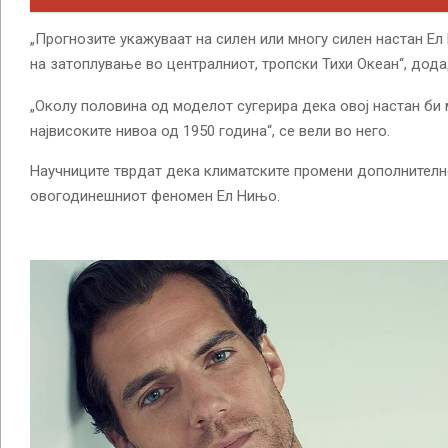
„Прогнозите укажуваат на силен или многу силен настан Ел
на затоплување во централниот, тропски Тихи Океан“, дода
„Околу половина од моделот сугерира дека овој настан би
највисоките нивоа од 1950 година“, се вели во него.
Научниците тврдат дека климатските промени дополнителн
овогодинешниот феномен Ел Нињо.