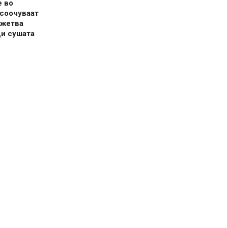
е во
 соочуваат
 жетва
ди сушата