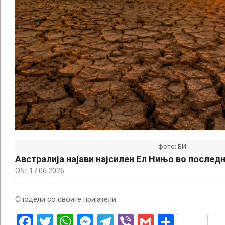
фото: ВИ
Австралија најави најсилен Ел Нињо во послед
ON:
17.06.2026
Сподели со своите пријатели
Facebook
Twitter
WhatsApp
Messenger
Telegram
Viber
Gmail
Share