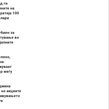
д ги
ините на
ратија 100
олари
убиен за
итување во
јалните
елено,
на:
куваат
р меѓу
админа
 но акциите
јавувањето
те