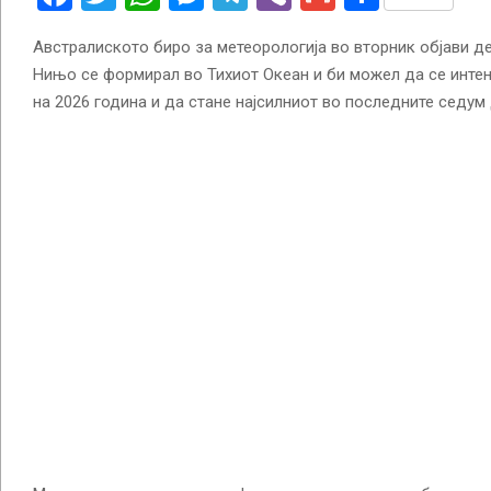
Австралиското биро за метеорологија во вторник објави 
Нињо се формирал во Тихиот Океан и би можел да се инте
на 2026 година и да стане најсилниот во последните седум