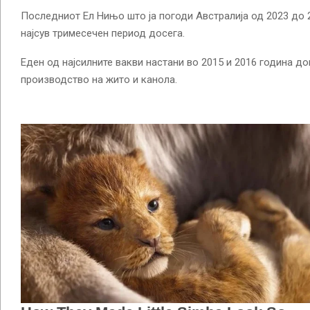
Последниот Ел Нињо што ја погоди Австралија од 2023 до 
најсув тримесечен период досега.
Еден од најсилните вакви настани во 2015 и 2016 година д
производство на жито и канола.