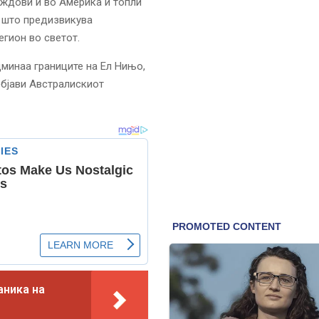
ждови и во Америка и топли
, што предизвикува
егион во светот.
дминаа границите на Ел Нињо,
објави Австралискиот
аника на