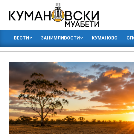
Skip
to
content
КУМАНОВСКИ
ВЕСТИ
ЗАНИМЛИВОСТИ
КУМАНОВО
СП
МУАБЕТИ
Primary
Navigation
Menu