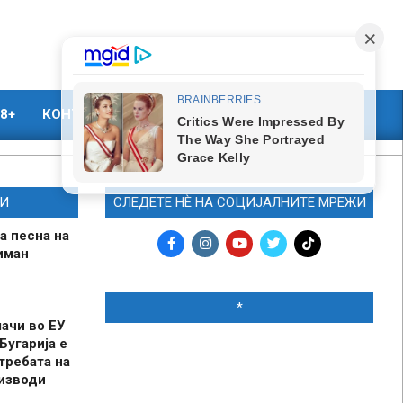
8+
КОНТАКТ
МАРКЕТИНГ
И
СЛЕДЕТЕ НЀ НА СОЦИЈАЛНИТЕ МРЕЖИ
а песна на
иман
*
шачи во ЕУ
Бугарија е
требата на
оизводи