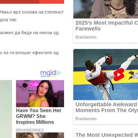
 Нињо врз основа на степенот
доа тие.
 можел да биде на некои од
о ќе ги влошат ефектите од