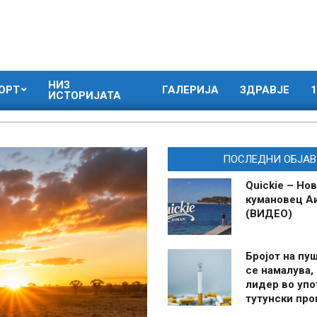
НИЗ
ОРТ
ГАЛЕРИЈА
ЗДРАВЈЕ
1
ИСТОРИЈАТА
ПОСЛЕДНИ ОБЈАВ
Quickie – Нов
кумановец А
(ВИДЕО)
Бројот на пу
се намалува, 
лидер во упо
тутунски пр