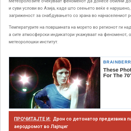
Метеоролозите очекуваат феноменот да донесе обилни до
и суви услови во Азија, каде што сеењето веќе е нарушено
загриженост за снабдувањето со храна во најнаселениот р
Температурите на површината на морето во регионот ги на
а сите атмосферски индикатори укажуваат на феноменот, 
метеоролошки институт.
ПРОЧИТАЈТЕ И:
Дрон со детонатор предизвика п
аеродромот во Лајпциг