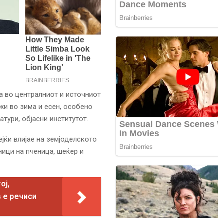
 во централниот и источниот
жи во зима и есен, особено
атури, објасни институтот.
јќи влијае на земјоделското
ници на пченица, шеќер и
ој,
 е речиси