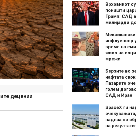
Врховниот су
поништи цар
Трамп: САД в
милијарди д
Мексикански
инфлуенсер 
време на ем
живо на соци
мрежи
Берзите во з
нафтата скок
Пазарите оче
голем догово
САД и Иран
ните децении
SpaceX ги н
очекувањата,
паднаа по об
на резултати