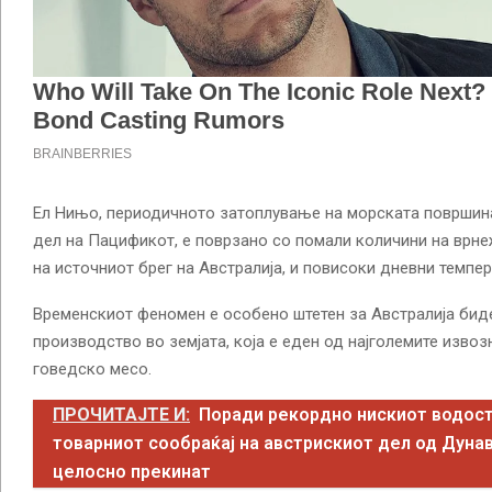
Ел Нињо, периодичното затоплување на морската површина
дел на Пацификот, е поврзано со помали количини на врне
на источниот брег на Австралија, и повисоки дневни темпер
Временскиот феномен е особено штетен за Австралија биде
производство во земјата, која е еден од најголемите извоз
говедско месо.
ПРОЧИТАЈТЕ И:
Поради рекордно нискиот водост
товарниот сообраќај на австрискиот дел од Дунав
целосно прекинат