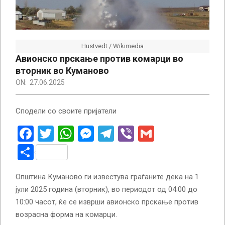
Hustvedt / Wikimedia
Авионско прскање против комарци во
вторник во Куманово
ON:
27.06.2025
Сподели со своите пријатели
Facebook
Twitter
WhatsApp
Messenger
Telegram
Viber
Gmail
Share
Општина Куманово ги известува граѓаните дека на 1
јули 2025 година (вторник), во периодот од 04:00 до
10:00 часот, ќе се изврши авионско прскање против
возрасна форма на комарци.