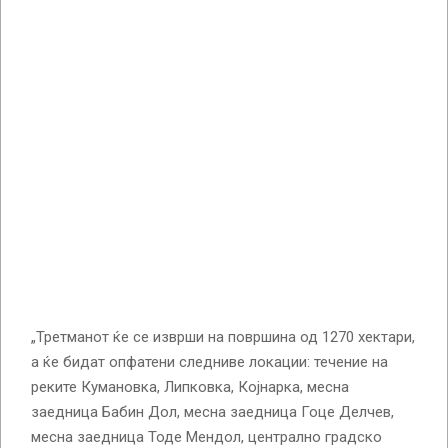
„Третманот ќе се изврши на површина од 1270 хектари,
а ќе бидат опфатени следниве локации: течение на
реките Кумановка, Липковка, Којнарка, месна
заедница Бабин Дол, месна заедница Гоце Делчев,
месна заедница Тоде Мендол, централно градско