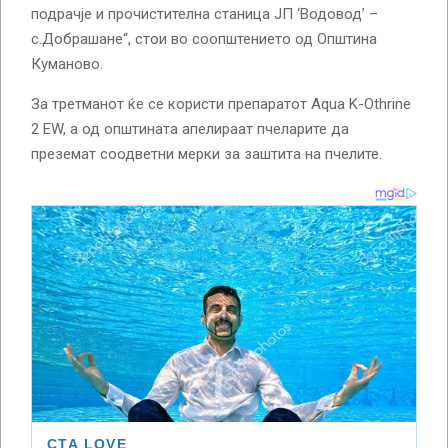
подрачје и прочистителна станица ЈП ‘Водовод’ –
с.Добрашане“, стои во соопштението од Општина
Куманово.
За третманот ќе се користи препаратот Aqua K-Othrine
2 EW, а од општината апелираат пчеларите да
преземат соодветни мерки за заштита на пчелите.