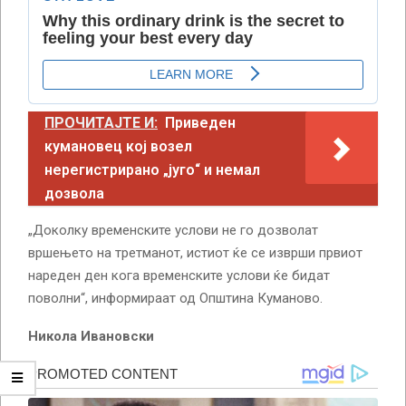
ПРОЧИТАЈТЕ И:
Приведен
кумановец кој возел
нерегистрирано „југо“ и немал
дозвола
„Доколку временските услови не го дозволат
вршењето на третманот, истиот ќе се изврши првиот
нареден ден кога временските услови ќе бидат
поволни“, информираат од Општина Куманово.
Никола Ивановски