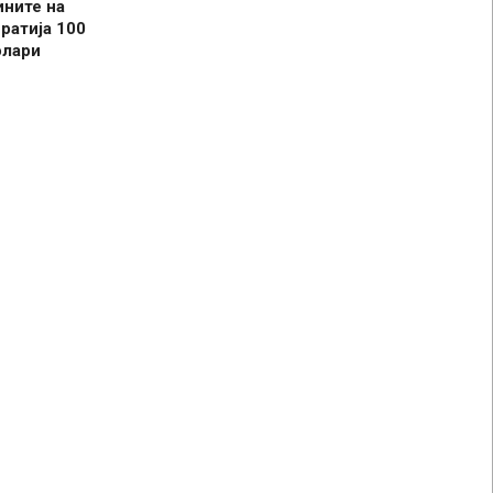
ините на
ратија 100
олари