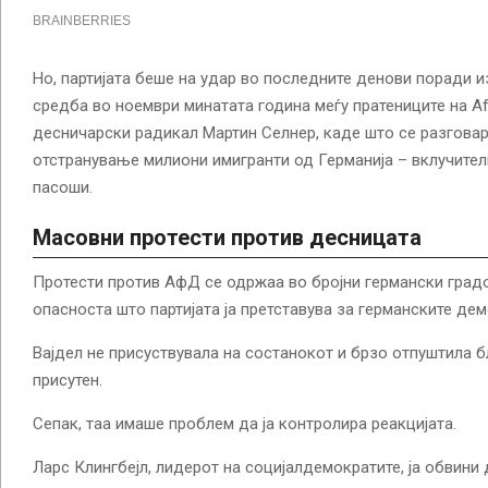
Но, партијата беше на удар во последните денови поради 
средба во ноември минатата година меѓу пратениците на A
десничарски радикал Мартин Селнер, каде што се разговар
отстранување милиони имигранти од Германија – вклучител
пасоши.
Масовни протести против десницата
Протести против АфД се одржаа во бројни германски градо
опасноста што партијата ја претставува за германските де
Вајдел не присуствувала на состанокот и брзо отпуштила б
присутен.
Сепак, таа имаше проблем да ја контролира реакцијата.
Ларс Клингбејл, лидерот на социјалдемократите, ја обвини