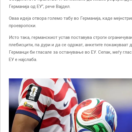
Германија од ЕУ“, рече Вајдел.
Оваа идеја отвора големо табу во Германија, каде мејнстри
проевропски.
Исто така, германскиот устав поставува строги ограничув
плебисцити, па дури и да се одржат, анкетите покажуваат
Германци би гласале за останување во ЕУ. Сепак, меѓу гла
ЕУ ​​е најслаба.