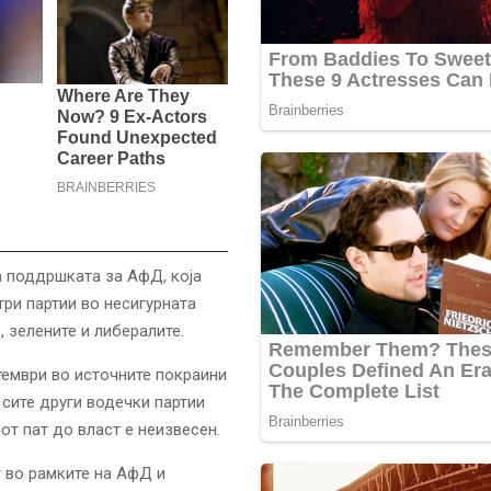
а поддршката за АфД, која
три партии во несигурната
 зелените и либералите.
тември во источните покраини
 сите други водечки партии
т пат до власт е неизвесен.
 во рамките на АфД и