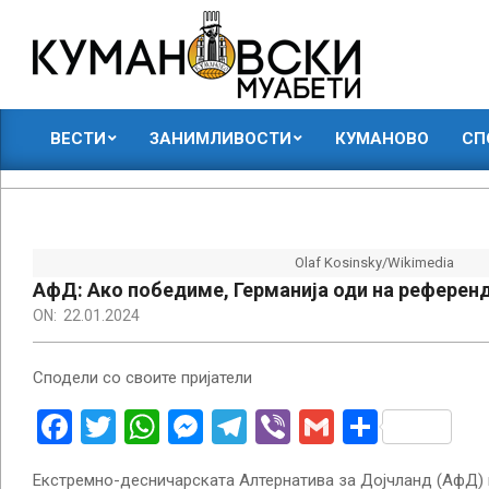
Skip
to
content
КУМАНОВСКИ
ВЕСТИ
ЗАНИМЛИВОСТИ
КУМАНОВО
СП
МУАБЕТИ
Primary
Navigation
Menu
Olaf Kosinsky/Wikimedia
АфД: Ако победиме, Германија оди на референ
ON:
22.01.2024
Сподели со своите пријатели
Facebook
Twitter
WhatsApp
Messenger
Telegram
Viber
Gmail
Share
Екстремно-десничарската Алтернатива за Дојчланд (АфД) 