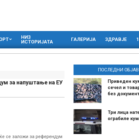
НИЗ
ОРТ
ГАЛЕРИЈА
ЗДРАВЈЕ
1
ИСТОРИЈАТА
ПОСЛЕДНИ ОБЈАВ
Приведен ку
дум за напуштање на ЕУ
сечел и това
без документ
Три лица нат
ограбиле ку
ќе се заложи за референдум