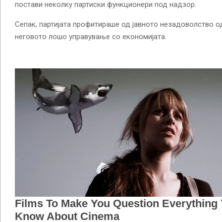
постави неколку партиски функционери под надзор.
Сепак, партијата профитираше од јавното незадоволство 
неговото лошо управување со економијата.