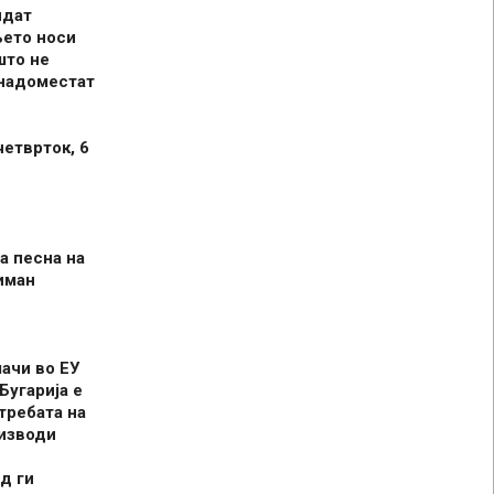
идат
њето носи
што не
 надоместат
четврток, 6
а песна на
иман
шачи во ЕУ
Бугарија е
требата на
оизводи
д ги