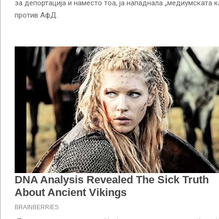
за депортација и наместо тоа, ја нападнала „медиумската
против АфД.