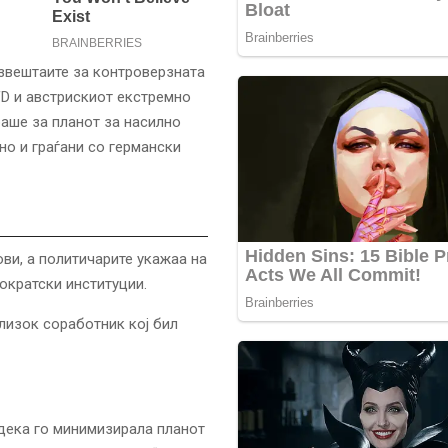
извештаите за контроверзната
fD и австрискиот екстремно
аше за планот за насилно
но и граѓани со германски
ви, а политичарите укажаа на
мократски институции.
лизок соработник кој бил
 дека го минимизирала планот