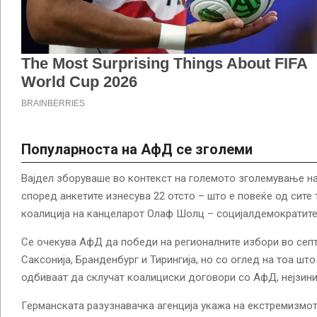
Популарноста на АфД се зголеми
Вајдел зборуваше во контекст на големото зголемување н
според анкетите изнесува 22 отсто – што е повеќе од сите 
коалиција на канцеларот Олаф Шолц – социјалдемократите,
Се очекува АфД да победи на регионалните избори во сеп
Саксонија, Бранденбург и Тирингија, но со оглед на тоа што
одбиваат да склучат коалициски договори со АфД, нејзинио
Германската разузнавачка агенција укажа на екстремизмот