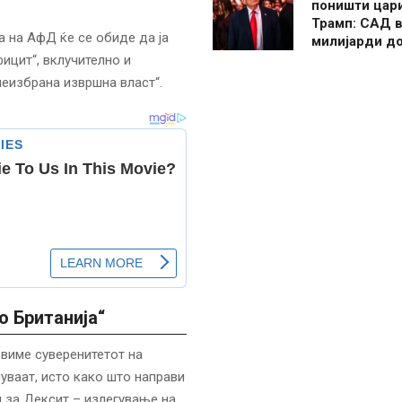
поништи цар
Трамп: САД в
та на АфД ќе се обиде да ја
милијарди д
ицит“, вклучително и
неизбрана извршна власт“.
о Британија“
овиме суверенитетот на
чуваат, исто како што направи
 за Дексит – излегување на