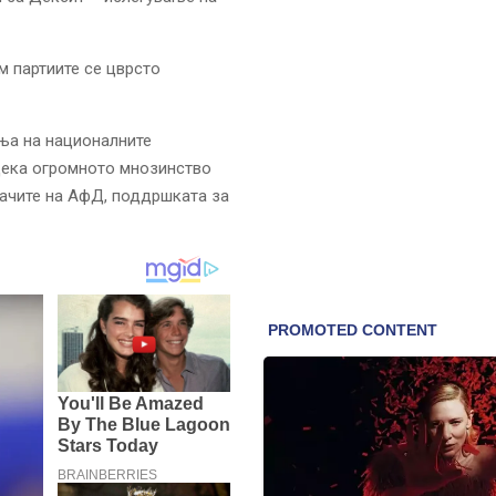
м партиите се цврсто
ања на националните
 дека огромното мнозинство
сачите на АфД, поддршката за