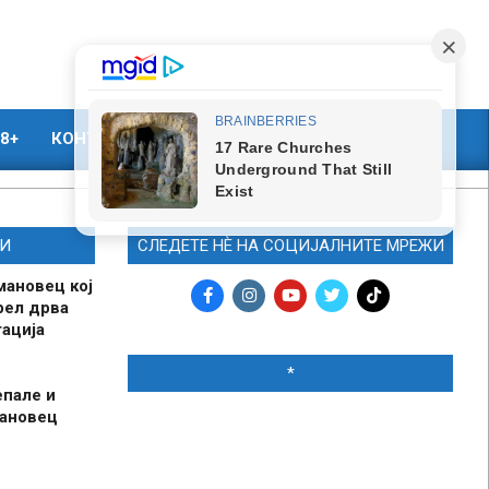
8+
КОНТАКТ
МАРКЕТИНГ
И
СЛЕДЕТЕ НЀ НА СОЦИЈАЛНИТЕ МРЕЖИ
мановец кој
рел дрва
ација
*
епале и
мановец