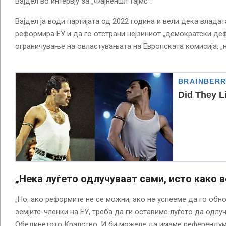
Вајдел во интервју за „Фајненшл тајмс“.
Вајдел ја води партијата од 2022 година и вели дека влада
реформира ЕУ и да го отстрани нејзиниот „демократски деф
ограничување на овластувањата на Европската комисија, „
„Нека луѓето одлучуваат сами, исто како в
„Но, ако реформите не се можни, ако не успееме да го обн
земјите-членки на ЕУ, треба да ги оставиме луѓето да одлу
Обединетото Кралство. И би можеле да имаме референдум