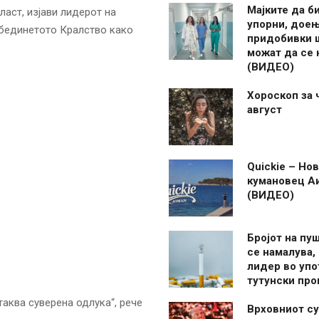
Мајките да б
ласт, изјави лидерот на
упорни, дое
 Обединетото Кралство како
придобивки 
можат да се
(ВИДЕО)
Хороскоп за 
август
Quickie – Нов
кумановец А
(ВИДЕО)
Бројот на пу
се намалува, 
лидер во упо
тутунски пр
таква суверена одлука“, рече
Врховниот су