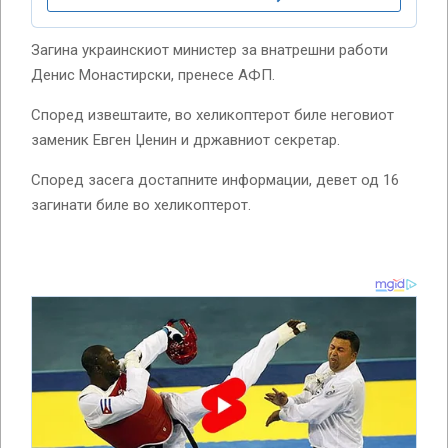
Загина украинскиот министер за внатрешни работи
Денис Монастирски, пренесе АФП.
Според извештаите, во хеликоптерот биле неговиот
заменик Евген Џенин и државниот секретар.
Според засега достапните информации, девет од 16
загинати биле во хеликоптерот.