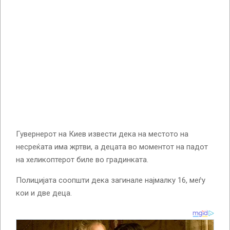
Гувернерот на Киев извести дека на местото на
несреќата има жртви, а децата во моментот на падот
на хеликоптерот биле во градинката.
Полицијата соопшти дека загинале најмалку 16, меѓу
кои и две деца.