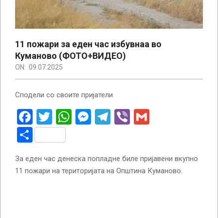
11 пожари за еден час избувнаа во
Куманово (ФОТО+ВИДЕО)
ON:
09.07.2025
Сподели со своите пријатели
Facebook
Twitter
WhatsApp
Messenger
Telegram
Viber
Gmail
Share
За еден час денеска попладне биле пријавени вкупно
11 пожари на територијата на Општина Куманово.