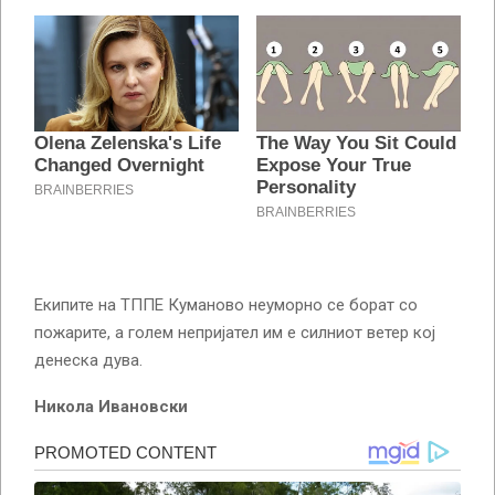
Екипите на ТППЕ Куманово неуморно се борат со
пожарите, а голем непријател им е силниот ветер кој
денеска дува.
Никола Ивановски