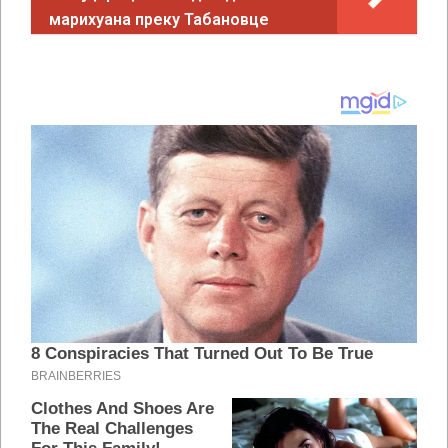
марихуана преку Табановце