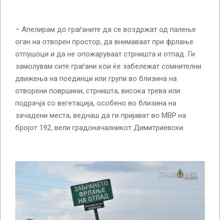
– Апелирам до граѓаните да се воздржат од палење
оган на отворен простор, да внимаваат при фрлање
отпушоци и да не опожаруваат стрништа и отпад. Ги
замолувам сите граѓани кои ќе забележат сомнителни
движења на поединци или групи во близина на
отворени површини, стрништа, висока трева или
подрачја со вегетација, особено во близина на
зачадени места, веднаш да ги пријават во МВР на
бројот 192, вели градоначалникот Димитриевски.