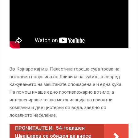
Во Којнаре кај м.в. Палестина гореше сува трева на
поголема површина во близина на куќите, а според
кажувањето на мештаните опожарена е и една куќа.
На помош имаше едно противпожарно возило, а
интервенираше тешка механизација на приватни
компании и две цистерни со вода, заедно со
локалното население.
ПРОЧИТАЈТЕ И:
54-годишен
Швајцарец се обидел да внесе