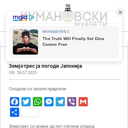
Skip
to
content
КУМАНОВСКИ
МУАБЕТИ
Primary
Navigation
Menu
Земјотрес ја погоди Јапонија
ON:
28.07.2025
Сподели со своите пријатели
Facebook
Twitter
WhatsApp
Messenger
Telegram
Viber
Gmail
Share
Земјотрес со јачина од пет степени според