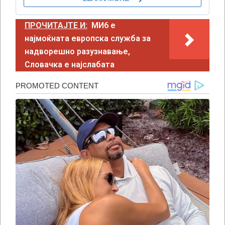
ПРОЧИТАЈТЕ И:
МИ6 е
најмоќната европска служба за
надворешно разузнавање,
Словачка е најслабата