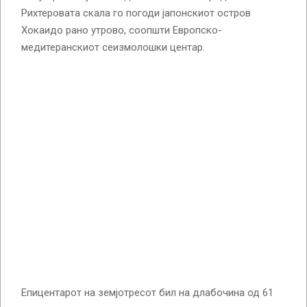
Рихтеровата скала го погоди јапонскиот остров
Хокаидо рано утрово, соопшти Европско-
медитеранскиот сеизмолошки центар.
Епицентарот на земјотресот бил на длабочина од 61