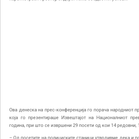
Ова денеска на прес-конференција го порача народниот п
која го презентираше Извештајот на Националниот пре
година, при што се извршени 29 посети од кои 14 редовни, 
– Од посетите на полициските станици утврдивме дека и по