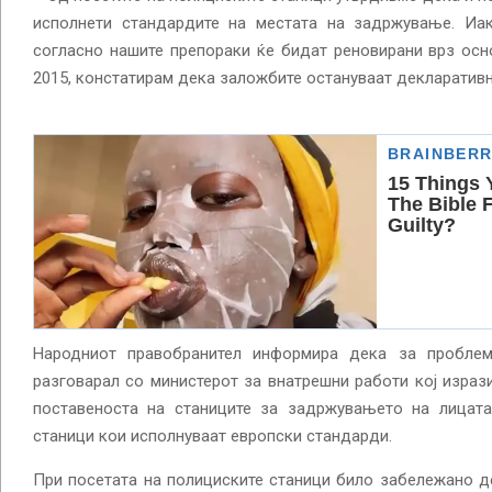
исполнети стандардите на местата на задржување. Иа
согласно нашите препораки ќе бидат реновирани врз осн
2015, констатирам дека заложбите остануваат декларативн
Народниот правобранител информира дека за проблем
разговарал со министерот за внатрешни работи кој израз
поставеноста на станиците за задржувањето на лицат
станици кои исполнуваат европски стандарди.
При посетата на полициските станици било забележано д