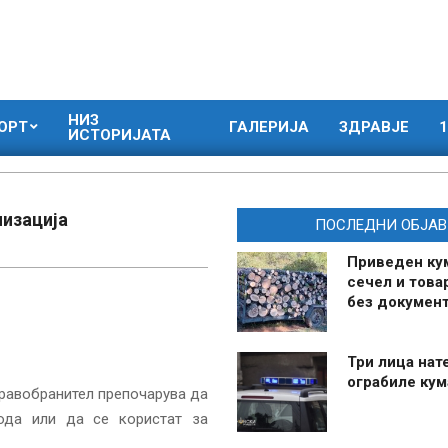
НИЗ
ОРТ
ГАЛЕРИЈА
ЗДРАВЈЕ
1
ИСТОРИЈАТА
лизација
ПОСЛЕДНИ ОБЈАВ
Приведен ку
сечел и това
без документ
Три лица нат
ограбиле ку
правобранител препочарува да
ода или да се користат за