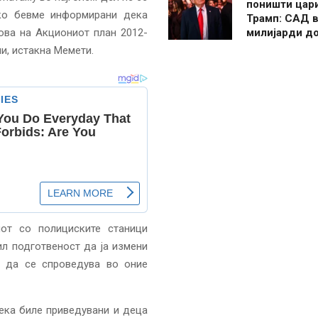
поништи цар
ко бевме информирани дека
Трамп: САД в
ова на Акциониот план 2012-
милијарди д
и, истакна Мемети.
от со полициските станици
ил подготвеност да ја измени
а да се спроведува во оние
ека биле приведувани и деца