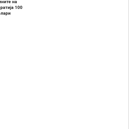
ините на
ратија 100
олари