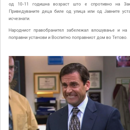
од 10-11 годишна возраст што е спротивно на За
Приведуваните деца биле од улица или од Јавните уст
исчезнати.
Народниот правобранител забележал влошување и на у
поправни установи и Воспитно поправниот дом во Тетово.