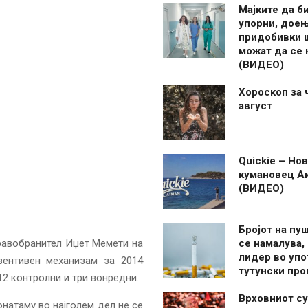
Мајките да б
упорни, дое
придобивки 
можат да се
(ВИДЕО)
Хороскоп за 
август
Quickie – Нов
кумановец А
(ВИДЕО)
Бројот на пу
равобранител Иџет Мемети на
се намалува, 
лидер во упо
вентивен механизам за 2014
тутунски пр
12 контролни и три вонредни.
Врховниот су
натаму во најголем дел не се