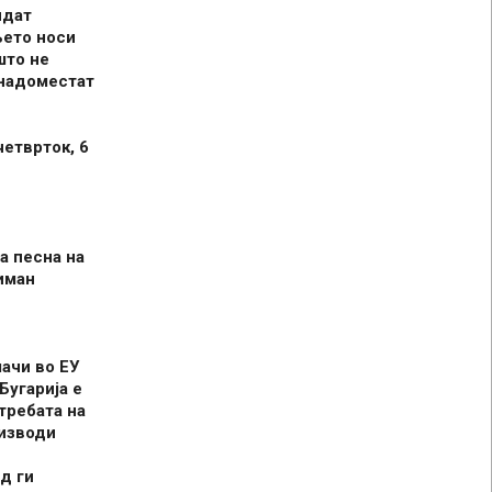
идат
њето носи
што не
 надоместат
четврток, 6
а песна на
иман
шачи во ЕУ
Бугарија е
требата на
оизводи
д ги