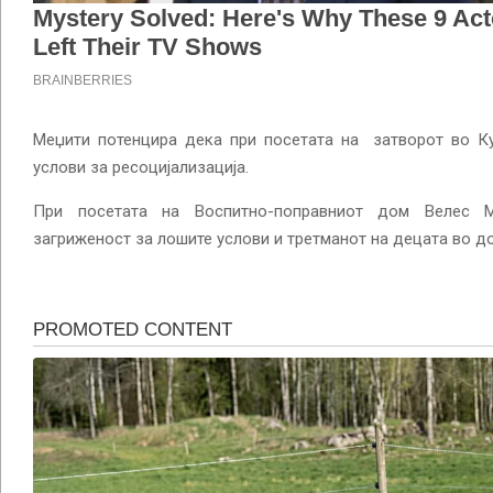
Меџити потенцира дека при посетата на затворот во К
услови за ресоцијализација.
При посетата на Воспитно-поправниот дом Велес 
загриженост за лошите услови и третманот на децата во д