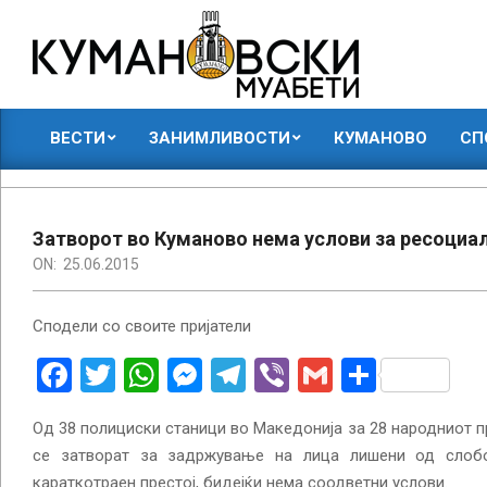
Skip
to
content
КУМАНОВСКИ
ВЕСТИ
ЗАНИМЛИВОСТИ
КУМАНОВО
СП
МУАБЕТИ
Primary
Navigation
Menu
Затворот во Куманово нема услови за ресоциа
ON:
25.06.2015
Сподели со своите пријатели
Facebook
Twitter
WhatsApp
Messenger
Telegram
Viber
Gmail
Share
Од 38 полициски станици во Македонија за 28 народниот 
се затворат за задржување на лица лишени од слоб
караткотраен престој, бидејќи нема соодветни услови.