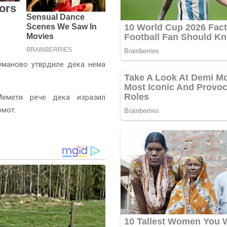
уманово утврдиле дека нема
Мемети рече дека изразил
омот.