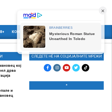
8+
КОНТАКТ
МАРКЕТИНГ
И
СЛЕДЕТЕ НЀ НА СОЦИЈАЛНИТЕ МРЕЖИ
мановец кој
рел дрва
ација
*
епале и
мановец