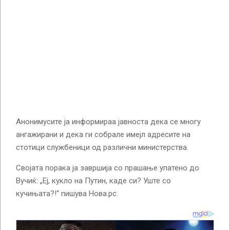
Анонимусите ја информираа јавноста дека се многу
ангажирани и дека ги собрале имејл адресите на
стотици службеници од различни министерства.
Својата порака ја завршија со прашање упатено до
Вучиќ: „Еј, кукло на Путин, каде си? Уште со
кучињата?!“ пишува Нова.рс.