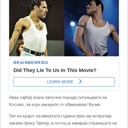
Оваа сајбер војна започна поради ситуацијата на
Косово, за која хакерите го обвинуваат Вучиќ.
Тие на крајот на минатата година прво му испратија
закани преку Твитер, а потоа ја хакираа страницата на