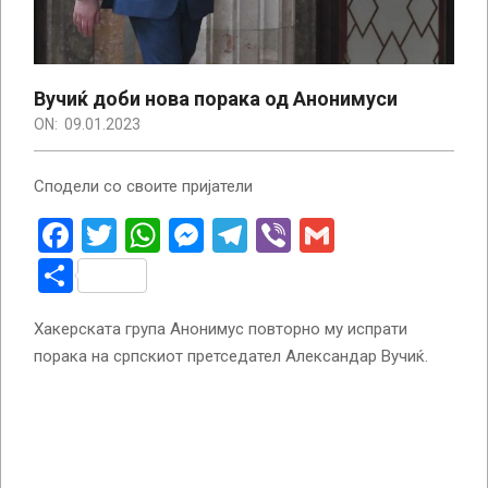
Вучиќ доби нова порака од Анонимуси
ON:
09.01.2023
Сподели со своите пријатели
Facebook
Twitter
WhatsApp
Messenger
Telegram
Viber
Gmail
Share
Хакерската група Анонимус повторно му испрати
порака на српскиот претседател Александар Вучиќ.