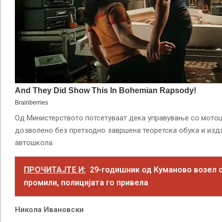
Од Министерството потсетуваат дека управување со мотоц
дозволено без претходно завршена теоретска обука и изд
автошкола.
ПРОЧИТАЈТЕ И:
29-годишник од Куманово возел с
промили, полицијата го привела
Никола Ивановски