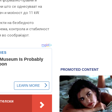
и формално-правни и
ни што се однесуваат на
ч и моќност до 11 kW.
пекти на безбедното
ема, контрола и стабилност
 во сообраќајот.
ителски