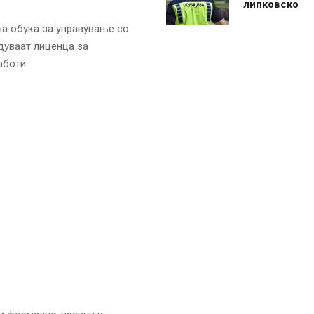
липковско
на обука за управување со
дуваат лиценца за
аботи.