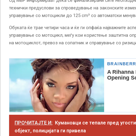
Од МВР информираат дека се финализирани сите неопходн
технички предуслови за спроведување на законските изме
управување со мотоцикли до 125 cm³ со автоматски менува
Обуката ќе трае четири часа и ќе ги опфаќа најважните ас
управување со мотоцикл, меѓу кои користење заштитна опр
на мотоциклот, превоз на сопатник и справување со ризици
ПРОЧИТАЈТЕ И:
Кумановци се тепале пред угост
објект, полицијата ги привела