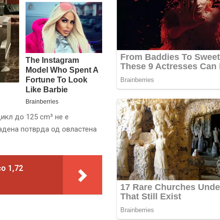
икл до 125 cm³ не е
адена потврда од овластена
о 1,72