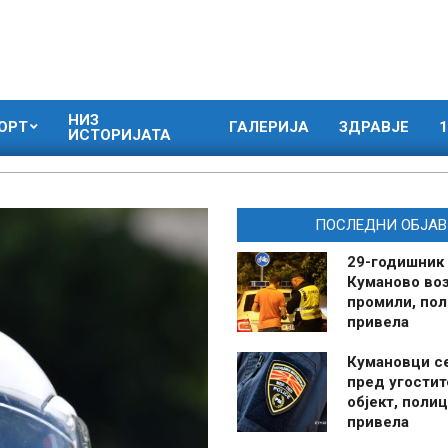
НИЗ
ОРТ
ГАЛЕРИЈА
ЗДРАВЈЕ
1
ИСТОРИЈАТА
ПОСЛЕДНИ ОБЈАВ
29-годишник
Куманово воз
промили, пол
привела
Кумановци с
пред угостит
објект, полиц
привела