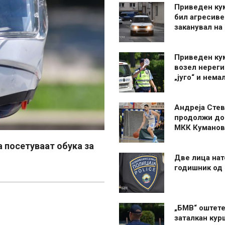
Приведен ку
бил агресиве
заканувал на
Приведен ку
возел нерег
„југо“ и нема
Андреја Стев
продолжи до
МКК Куманов
а посетуваат обука за
Две лица нат
годишник од
„БМВ“ оштете
заталкан кур