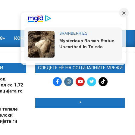
8+
КОНТАКТ
МАРКЕТИНГ
И
СЛЕДЕТЕ НЀ НА СОЦИЈАЛНИТЕ МРЕЖИ
 од
ел со 1,72
ицијата го
*
е тепале
елски
ијата ги