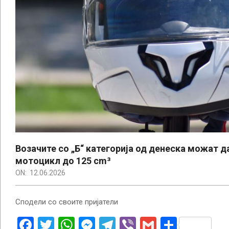
Возачите со „Б“ категорија од денеска можат д
мотоцикл до 125 cm³
ON:
12.06.2026
Сподели со своите пријатели
Facebook
Twitter
WhatsApp
Messenger
Telegram
Viber
Gmail
Share