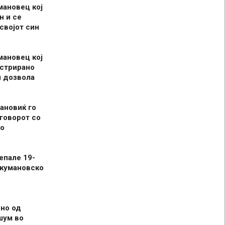
мановец кој
н и се
 својот син
мановец кој
истрирано
л дозвола
ановиќ го
говорот со
о
епале 19-
 кумановско
но од
шум во