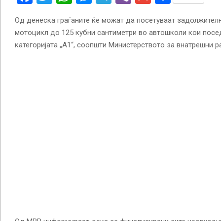
Од денеска граѓаните ќе можат да посетуваат задолжител
мотоцикл до 125 кубни сантиметри во автошколи кои посе
категоријата „А1“, соопшти Министерството за внатрешни р