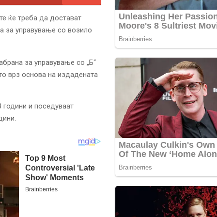
те ќе треба да достават
а за управување со возило
брана за управување со „Б“
ето врз основа на издадената
3 години и поседуваат
дини.