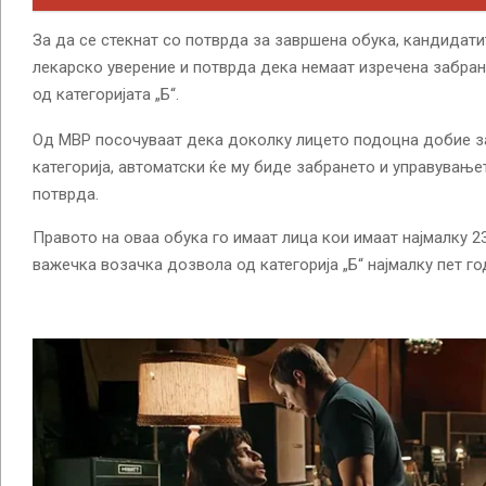
За да се стекнат со потврда за завршена обука, кандидати
лекарско уверение и потврда дека немаат изречена забран
од категоријата „Б“.
Од МВР посочуваат дека доколку лицето подоцна добие за
категорија, автоматски ќе му биде забрането и управувањ
потврда.
Правото на оваа обука го имаат лица кои имаат најмалку 2
важечка возачка дозвола од категорија „Б“ најмалку пет го