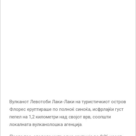
Вулканот Левотоби Лаки-Лаки на туристичкиот остров
Флорес еруптираше по полноќ синоќа, исфрлајќи густ
пепел на 1,2 километри над својот врв, соопшти
локалната вулканолошка агенција.