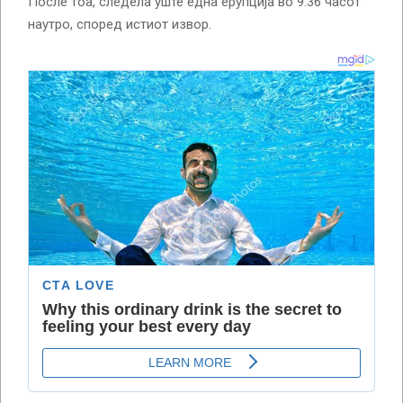
После тоа, следела уште една ерупција во 9:36 часот
наутро, според истиот извор.