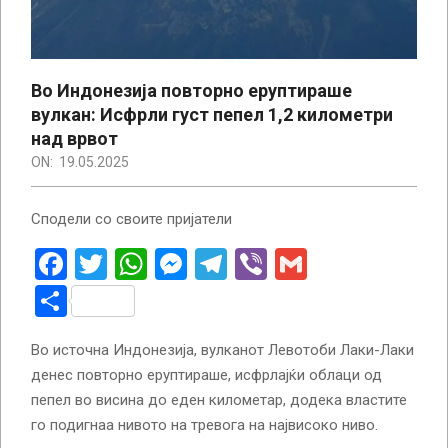
Во Индонезија повторно еруптираше
вулкан: Исфрли густ пепел 1,2 километри
над врвот
ON:
19.05.2025
Сподели со своите пријатели
Facebook
Twitter
WhatsApp
Messenger
Telegram
Viber
Gmail
Share
Во источна Индонезија, вулканот Левотоби Лаки-Лаки
денес повторно еруптираше, исфрлајќи облаци од
пепел во висина до еден километар, додека властите
го подигнаа нивото на тревога на највисоко ниво.