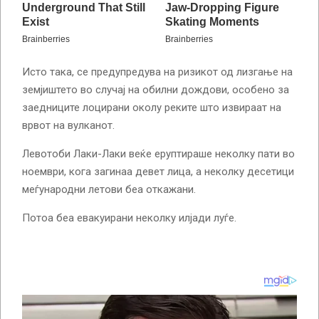
Исто така, се предупредува на ризикот од лизгање на
земјиштето во случај на обилни дождови, особено за
заедниците лоцирани околу реките што извираат на
врвот на вулканот.
Левотоби Лаки-Лаки веќе еруптираше неколку пати во
ноември, кога загинаа девет лица, а неколку десетици
меѓународни летови беа откажани.
Потоа беа евакуирани неколку илјади луѓе.