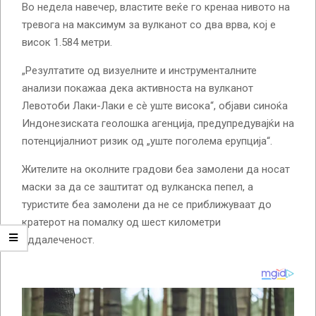
Во недела навечер, властите веќе го кренаа нивото на
тревога на максимум за вулканот со два врва, кој е
висок 1.584 метри.
„Резултатите од визуелните и инструменталните
анализи покажаа дека активноста на вулканот
Левотоби Лаки-Лаки е сè уште висока“, објави синоќа
Индонезиската геолошка агенција, предупредувајќи на
потенцијалниот ризик од „уште поголема ерупција“.
Жителите на околните градови беа замолени да носат
маски за да се заштитат од вулканска пепел, а
туристите беа замолени да не се приближуваат до
кратерот на помалку од шест километри
оддалеченост.